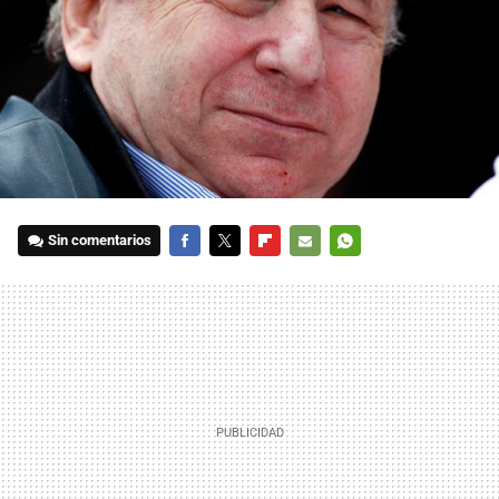
Sin comentarios
FACEBOOK
TWITTER
FLIPBOARD
E-
WHATSAPP
MAIL