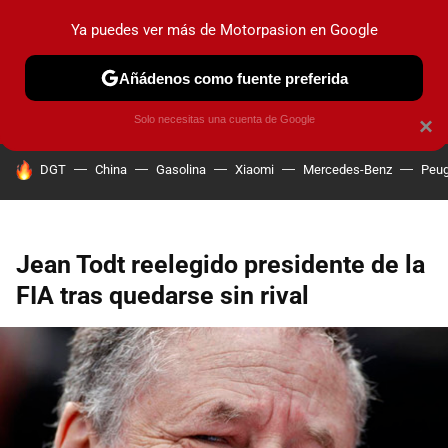
Ya puedes ver más de Motorpasion en Google
PRUEBAS
COCHES ELÉCTRICOS
OBSERVATORIO
F1
Añádenos como fuente preferida
Solo necesitas una cuenta de Google
×
HOY SE HABLA DE
DGT
China
Gasolina
Xiaomi
Mercedes-Benz
Peug
Jean Todt reelegido presidente de la
FIA tras quedarse sin rival