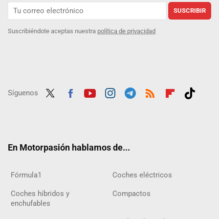
SUSCRIBIR
Suscribiéndote aceptas nuestra
política de privacidad
Síguenos
Twit
Fac
Yout
Inst
Tele
RSS
Flip
Tikt
ter
ebo
ube
agra
gra
boar
ok
ok
m
m
d
En Motorpasión hablamos de...
Fórmula1
Coches eléctricos
Coches híbridos y
Compactos
enchufables