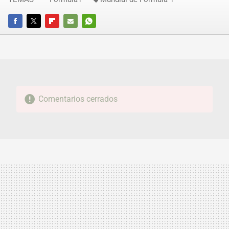
FACEBOOK
TWITTER
FLIPBOARD
E-
WHATSAPP
MAIL
Comentarios cerrados