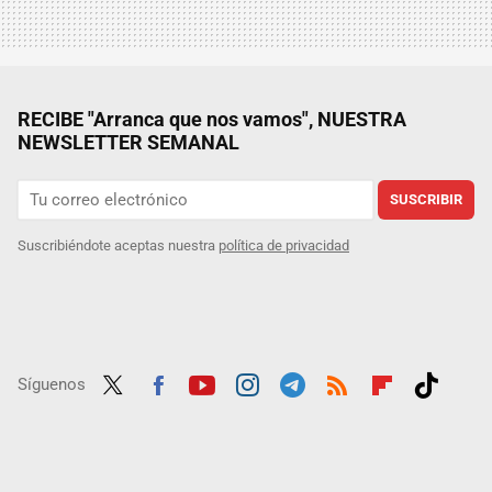
RECIBE "Arranca que nos vamos", NUESTRA
NEWSLETTER SEMANAL
SUSCRIBIR
Suscribiéndote aceptas nuestra
política de privacidad
Síguenos
Twit
Fac
Yout
Inst
Tele
RSS
Flip
Tikt
ter
ebo
ube
agra
gra
boar
ok
ok
m
m
d