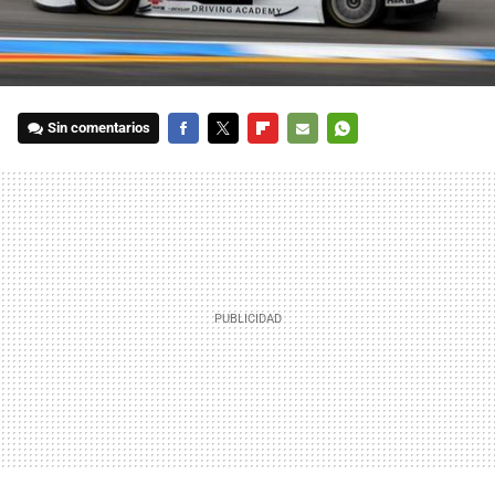
Sin comentarios
FACEBOOK
TWITTER
FLIPBOARD
E-
WHATSAPP
MAIL