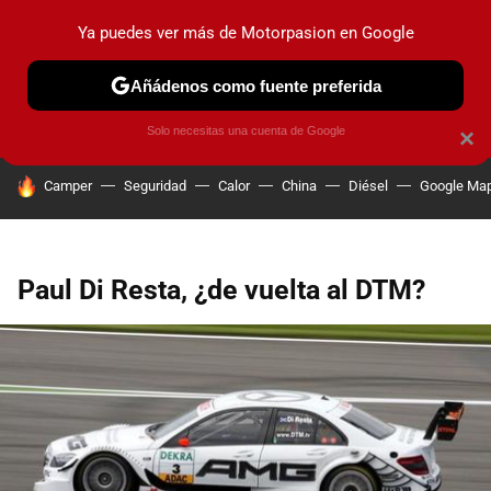
Ya puedes ver más de Motorpasion en Google
PRUEBAS
COCHES ELÉCTRICOS
OBSERVATORIO
F1
Añádenos como fuente preferida
Solo necesitas una cuenta de Google
×
HOY SE HABLA DE
Camper
Seguridad
Calor
China
Diésel
Google Ma
Paul Di Resta, ¿de vuelta al DTM?