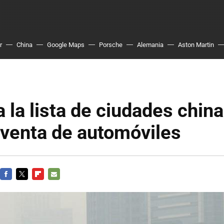
r
China
Google Maps
Porsche
Alemania
Aston Martin
la lista de ciudades chin
a venta de automóviles
FACEBOOK
TWITTER
FLIPBOARD
E-
MAIL