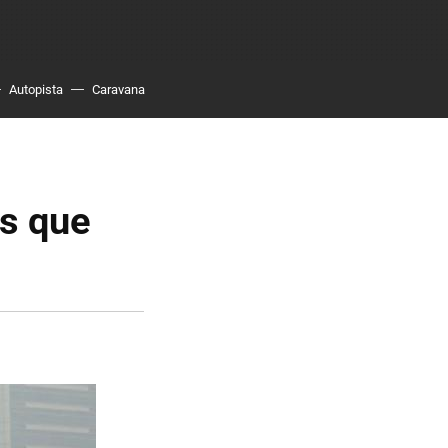
Autopista
Caravana
as que