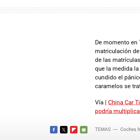
De momento en Ti
matriculación de 
de las matrículas
que la medida la
cundido el pánic
caramelos se tra
Vía |
China Car T
podría multiplica
TEMAS
Coches h
FACEBOOK
TWITTER
FLIPBOARD
E-