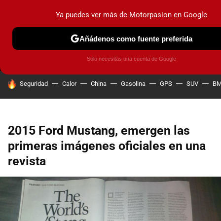
Ya puedes ver más de Motorpasion en Google
MENÚ
NUEVO
Añádenos como fuente preferida
PRUEBAS
COCHES ELÉCTRICOS
OBSERVATORIO
F1
Solo necesitas una cuenta de Google
HOY SE HABLA DE
Seguridad
Calor
China
Gasolina
GPS
SUV
B
2015 Ford Mustang, emergen las
primeras imágenes oficiales en una
revista