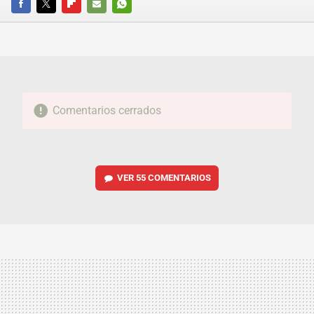
FACEBOOK
TWITTER
FLIPBOARD
E-
WHATSAPP
MAIL
Comentarios cerrados
VER
55 COMENTARIOS