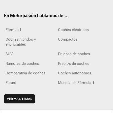
ter
ebo
ube
agra
gra
boar
ok
ok
m
m
d
En Motorpasión hablamos de...
Fórmula1
Coches eléctricos
Coches híbridos y
Compactos
enchufables
SUV
Pruebas de coches
Rumores de coches
Precios de coches
Comparativa de coches
Coches autónomos
Futuro
Mundial de Fórmula 1
VER MÁS TEMAS