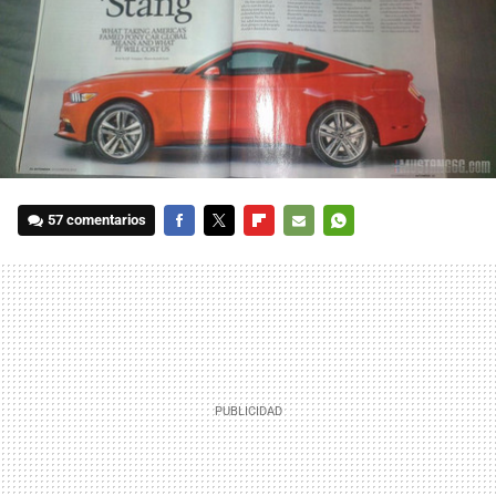
57 comentarios
FACEBOOK
TWITTER
FLIPBOARD
E-
WHATSAPP
MAIL