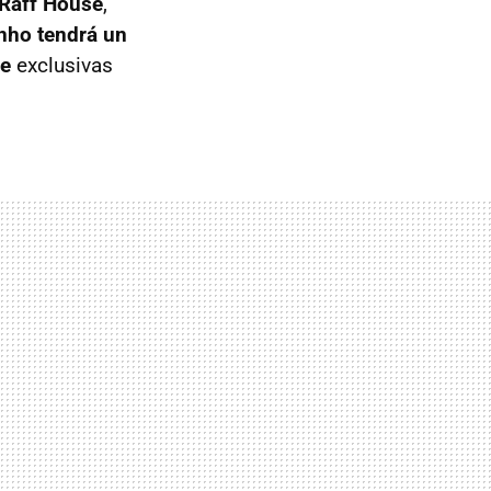
Raff House
,
nho tendrá un
e
exclusivas