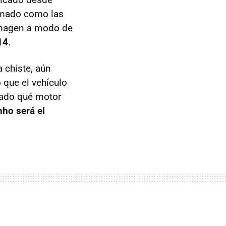
omado como las
 imagen a modo de
14
.
 chiste, aún
que el vehículo
ado qué motor
ho será el