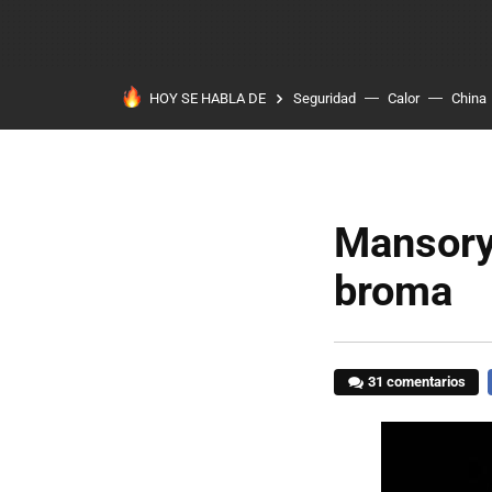
HOY SE HABLA DE
Seguridad
Calor
China
Mansory 
broma
31 comentarios