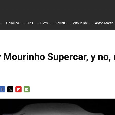
Gasolina
GPS
BMW
Ferrari
Mitsubishi
Aston Martin
Mourinho Supercar, y no, 
FACEBOOK
TWITTER
FLIPBOARD
E-
MAIL