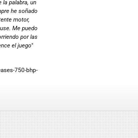
e la palabra, un
empre he soñado
tente motor,
House. Me puedo
rriendo por las
ence el juego
"
ases-750-bhp-