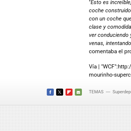
"
Esto es increíble
coche construido
con un coche que 
clase y comodida
ver conduciendo y
venas, intentando
comentaba el pr
Vía | "WCF":htt
mourinho-superc
TEMAS
Superdep
FACEBOOK
TWITTER
FLIPBOARD
E-
MAIL