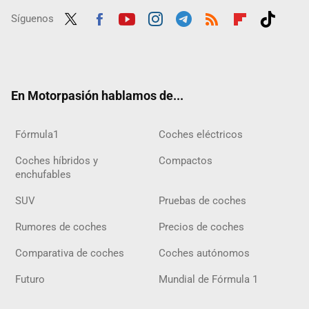
Síguenos
Twit
Fac
Yout
Inst
Tele
RSS
Flip
Tikt
ter
ebo
ube
agra
gra
boar
ok
ok
m
m
d
En Motorpasión hablamos de...
Fórmula1
Coches eléctricos
Coches híbridos y
Compactos
enchufables
SUV
Pruebas de coches
Rumores de coches
Precios de coches
Comparativa de coches
Coches autónomos
Futuro
Mundial de Fórmula 1