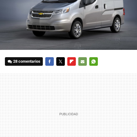
28 comentarios
FACEBOOK
TWITTER
FLIPBOARD
E-
WHATSAPP
MAIL