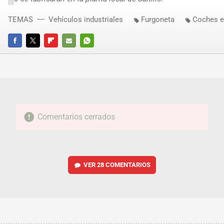
TEMAS
Vehículos industriales
Furgoneta
Coches e
FACEBOOK
TWITTER
FLIPBOARD
E-
WHATSAPP
MAIL
Comentarios cerrados
VER
28 COMENTARIOS