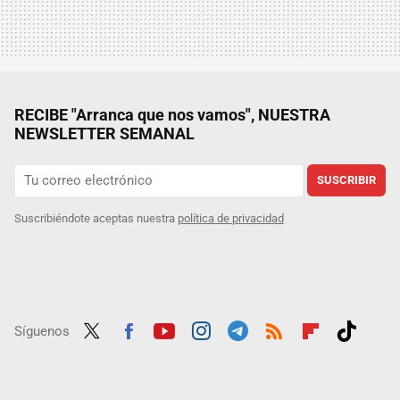
RECIBE "Arranca que nos vamos", NUESTRA
NEWSLETTER SEMANAL
SUSCRIBIR
Suscribiéndote aceptas nuestra
política de privacidad
Síguenos
Twit
Fac
Yout
Inst
Tele
RSS
Flip
Tikt
ter
ebo
ube
agra
gra
boar
ok