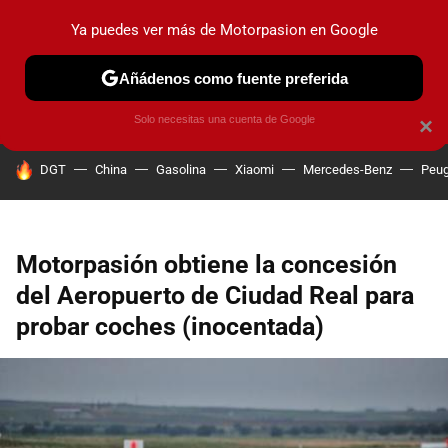
Ya puedes ver más de Motorpasion en Google
PRUEBAS
COCHES ELÉCTRICOS
OBSERVATORIO
F1
Añádenos como fuente preferida
Solo necesitas una cuenta de Google
×
HOY SE HABLA DE
DGT
China
Gasolina
Xiaomi
Mercedes-Benz
Peug
Motorpasión obtiene la concesión
del Aeropuerto de Ciudad Real para
probar coches (inocentada)