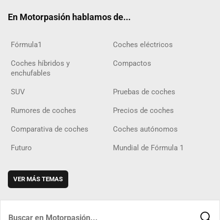
ok
m
m
d
En Motorpasión hablamos de...
Fórmula1
Coches eléctricos
Coches híbridos y
Compactos
enchufables
SUV
Pruebas de coches
Rumores de coches
Precios de coches
Comparativa de coches
Coches autónomos
Futuro
Mundial de Fórmula 1
VER MÁS TEMAS