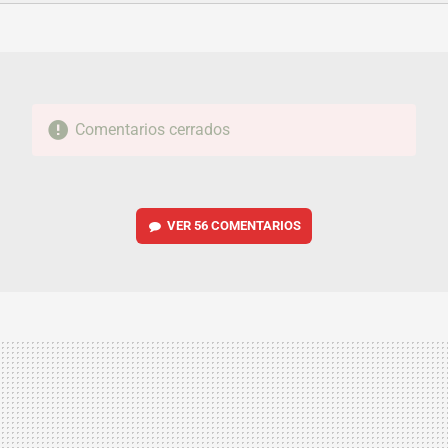
FACEBOOK
TWITTER
FLIPBOARD
E-
WHATSAPP
MAIL
Comentarios cerrados
VER
56 COMENTARIOS