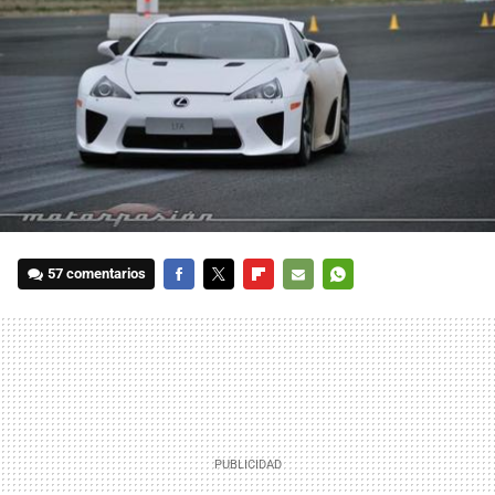
57 comentarios
FACEBOOK
TWITTER
FLIPBOARD
E-
WHATSAPP
MAIL