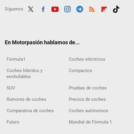
Síguenos
Twit
Fac
Yout
Inst
Tele
RSS
Flip
Tikt
ter
ebo
ube
agra
gra
boar
ok
ok
m
m
d
En Motorpasión hablamos de...
Fórmula1
Coches eléctricos
Coches híbridos y
Compactos
enchufables
SUV
Pruebas de coches
Rumores de coches
Precios de coches
Comparativa de coches
Coches autónomos
Futuro
Mundial de Fórmula 1