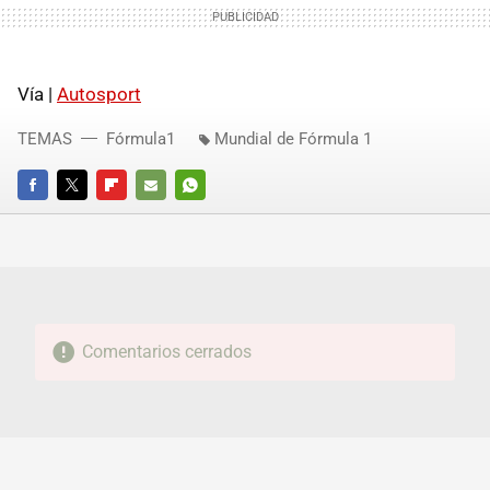
Vía |
Autosport
TEMAS
Fórmula1
Mundial de Fórmula 1
FACEBOOK
TWITTER
FLIPBOARD
E-
WHATSAPP
MAIL
Comentarios cerrados