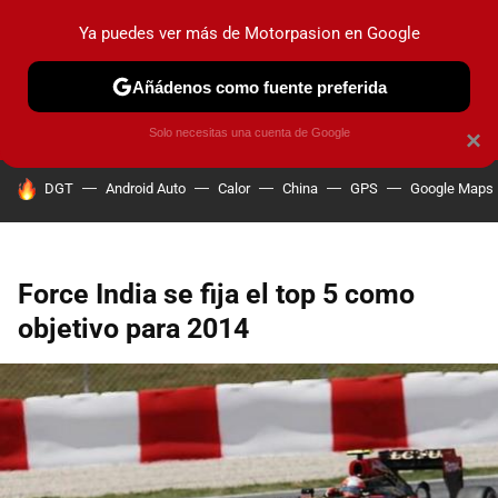
Ya puedes ver más de Motorpasion en Google
PRUEBAS
COCHES ELÉCTRICOS
OBSERVATORIO
F1
Añádenos como fuente preferida
Solo necesitas una cuenta de Google
×
HOY SE HABLA DE
DGT
Android Auto
Calor
China
GPS
Google Maps
Force India se fija el top 5 como
objetivo para 2014