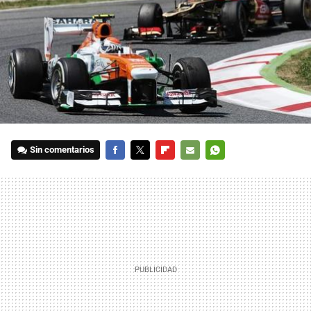
Sin comentarios
FACEBOOK
TWITTER
FLIPBOARD
E-
WHATSAPP
MAIL