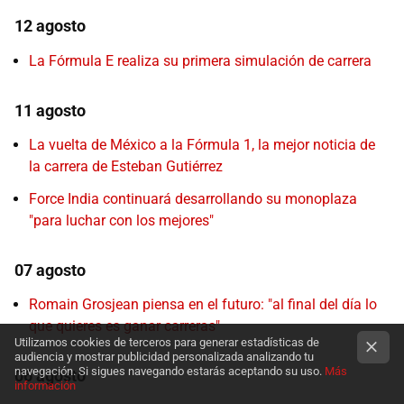
12 agosto
La Fórmula E realiza su primera simulación de carrera
11 agosto
La vuelta de México a la Fórmula 1, la mejor noticia de
la carrera de Esteban Gutiérrez
Force India continuará desarrollando su monoplaza
"para luchar con los mejores"
07 agosto
Romain Grosjean piensa en el futuro: "al final del día lo
que quieres es ganar carreras"
Utilizamos cookies de terceros para generar estadísticas de
audiencia y mostrar publicidad personalizada analizando tu
navegación. Si sigues navegando estarás aceptando su uso.
Más
06 agosto
información