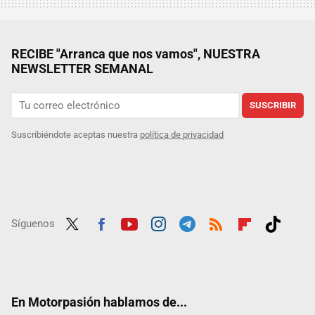
RECIBE "Arranca que nos vamos", NUESTRA
NEWSLETTER SEMANAL
SUSCRIBIR
Suscribiéndote aceptas nuestra
política de privacidad
Síguenos
Twit
Fac
Yout
Inst
Tele
RSS
Flip
Tikt
ter
ebo
ube
agra
gra
boar
ok
ok
m
m
d
En Motorpasión hablamos de...