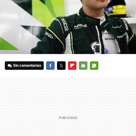
Sin comentarios
FACEBOOK
TWITTER
FLIPBOARD
E-
WHATSAPP
MAIL