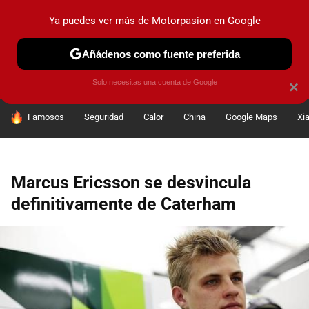
Ya puedes ver más de Motorpasion en Google
PRUEBAS
COCHES ELÉCTRICOS
OBSERVATORIO
F1
Añádenos como fuente preferida
Solo necesitas una cuenta de Google
×
HOY SE HABLA DE
Famosos
Seguridad
Calor
China
Google Maps
Xi
Marcus Ericsson se desvincula
definitivamente de Caterham