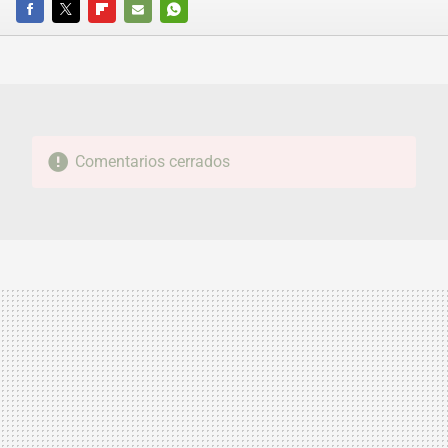
FACEBOOK
TWITTER
FLIPBOARD
E-
WHATSAPP
MAIL
Comentarios cerrados