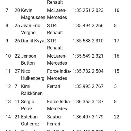
Renault
7
20
Kevin
McLaren-
1:35.251
2.023
16
Magnussen
Mercedes
8
25
Jean-Eric
STR-
1:35.494
2.266
8
Vergne
Renault
9
26
Daniil Kvyat
STR-
1:35.538
2.310
17
Renault
10
22
Jenson
McLaren-
1:35.549
2.321
16
Button
Mercedes
11
27
Nico
Force India-
1:35.732
2.504
15
Hulkenberg
Mercedes
12
7
Kimi
Ferrari
1:35.995
2.767
5
Räikkönen
13
11
Sergio
Force India-
1:36.365
3.137
8
Perez
Mercedes
14
21
Esteban
Sauber-
1:36.407
3.179
22
Gutierrez
Ferrari