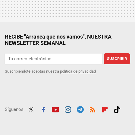
RECIBE "Arranca que nos vamos", NUESTRA
NEWSLETTER SEMANAL
SUSCRIBIR
Suscribiéndote aceptas nuestra
política de privacidad
Síguenos
Twit
Fac
Yout
Inst
Tele
RSS
Flip
Tikt
ter
ebo
ube
agra
gra
boar
ok