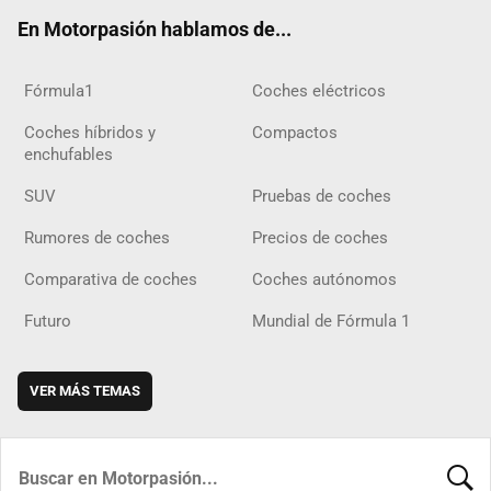
ok
m
m
d
En Motorpasión hablamos de...
Fórmula1
Coches eléctricos
Coches híbridos y
Compactos
enchufables
SUV
Pruebas de coches
Rumores de coches
Precios de coches
Comparativa de coches
Coches autónomos
Futuro
Mundial de Fórmula 1
VER MÁS TEMAS