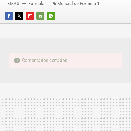
TEMAS
Fórmula1
Mundial de Fórmula 1
FACEBOOK
TWITTER
FLIPBOARD
E-
WHATSAPP
MAIL
Comentarios cerrados