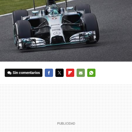
Sin comentarios
FACEBOOK
TWITTER
FLIPBOARD
E-
WHATSAPP
MAIL