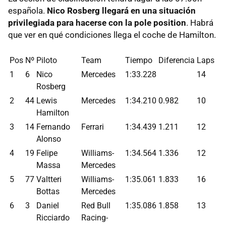
española.
Nico Rosberg llegará en una situación
privilegiada para hacerse con la pole position
. Habrá
que ver en qué condiciones llega el coche de Hamilton.
Pos
Nº
Piloto
Team
Tiempo
Diferencia
Laps
1
6
Nico
Mercedes
1:33.228
14
Rosberg
2
44
Lewis
Mercedes
1:34.210
0.982
10
Hamilton
3
14
Fernando
Ferrari
1:34.439
1.211
12
Alonso
4
19
Felipe
Williams-
1:34.564
1.336
12
Massa
Mercedes
5
77
Valtteri
Williams-
1:35.061
1.833
16
Bottas
Mercedes
6
3
Daniel
Red Bull
1:35.086
1.858
13
Ricciardo
Racing-