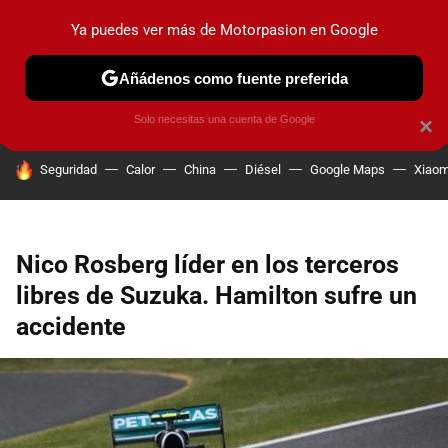
Ya puedes ver más de Motorpasion en Google
PRUEBAS
COCHES ELÉCTRICOS
OBSERVATORIO
F1
Añádenos como fuente preferida
Solo necesitas una cuenta de Google
×
HOY SE HABLA DE
Seguridad
Calor
China
Diésel
Google Maps
Xiaom
Nico Rosberg líder en los terceros
libres de Suzuka. Hamilton sufre un
accidente