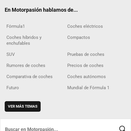
ok
m
m
d
En Motorpasión hablamos de...
Fórmula1
Coches eléctricos
Coches híbridos y
Compactos
enchufables
SUV
Pruebas de coches
Rumores de coches
Precios de coches
Comparativa de coches
Coches autónomos
Futuro
Mundial de Fórmula 1
VER MÁS TEMAS