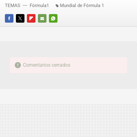
TEMAS
Fórmula1
Mundial de Fórmula 1
FACEBOOK
TWITTER
FLIPBOARD
E-
WHATSAPP
MAIL
Comentarios cerrados