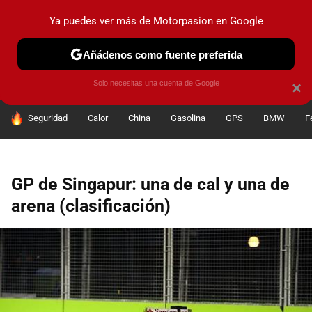
Ya puedes ver más de Motorpasion en Google
PRUEBAS
COCHES ELÉCTRICOS
OBSERVATORIO
F1
Añádenos como fuente preferida
Solo necesitas una cuenta de Google
×
HOY SE HABLA DE
Seguridad
Calor
China
Gasolina
GPS
BMW
F
GP de Singapur: una de cal y una de
arena (clasificación)