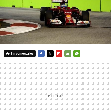
Sin comentarios
FACEBOOK
TWITTER
FLIPBOARD
E-
WHATSAPP
MAIL