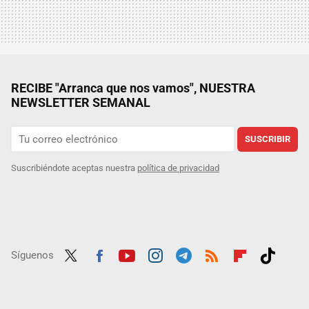
RECIBE "Arranca que nos vamos", NUESTRA
NEWSLETTER SEMANAL
SUSCRIBIR
Suscribiéndote aceptas nuestra
política de privacidad
Síguenos
Twit
Fac
Yout
Inst
Tele
RSS
Flip
Tikt
ter
ebo
ube
agra
gra
boar
ok