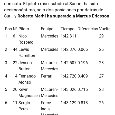
con nota. El piloto ruso, subido al Sauber ha sido
decimoséptimo, solo dos posiciones por detrás de
Sutil, y
Roberto Merhi ha superado a Marcus Ericsson
.
Pos
Nº
Piloto
Equipo
Tiempo
Diferencias
Vueltas
1
6
Nico
Mercedes
1:42.311
29
Rosberg
2
44
Lewis
Mercedes
1:42.376
0.065
25
Hamilton
3
22
Jenson
McLaren-
1:42.507
0.196
28
Button
Mercedes
4
14
Fernando
Ferrari
1:42.720
0.409
27
Alonso
5
20
Kevin
McLaren-
1:43.026
0.715
28
Magnussen
Mercedes
6
11
Sergio
Force
1:43.129
0.818
26
Perez
India-