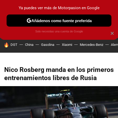
Ya puedes ver más de Motorpasion en Google
PRUEBAS
COCHES ELÉCTRICOS
OBSERVATORIO
F1
Añádenos como fuente preferida
Solo necesitas una cuenta de Google
×
HOY SE HABLA DE
DGT
China
Gasolina
Xiaomi
Mercedes-Benz
Alem
Nico Rosberg manda en los primeros
entrenamientos libres de Rusia