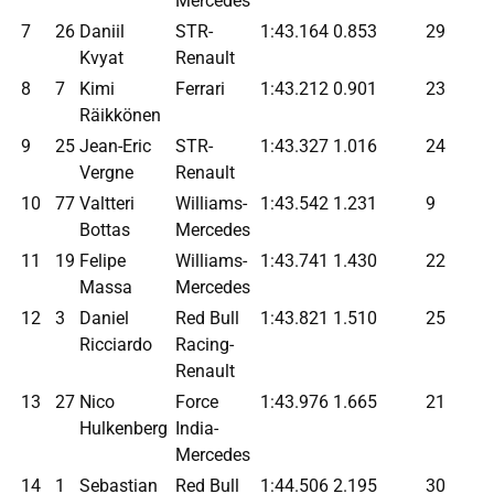
Mercedes
7
26
Daniil
STR-
1:43.164
0.853
29
Kvyat
Renault
8
7
Kimi
Ferrari
1:43.212
0.901
23
Räikkönen
9
25
Jean-Eric
STR-
1:43.327
1.016
24
Vergne
Renault
10
77
Valtteri
Williams-
1:43.542
1.231
9
Bottas
Mercedes
11
19
Felipe
Williams-
1:43.741
1.430
22
Massa
Mercedes
12
3
Daniel
Red Bull
1:43.821
1.510
25
Ricciardo
Racing-
Renault
13
27
Nico
Force
1:43.976
1.665
21
Hulkenberg
India-
Mercedes
14
1
Sebastian
Red Bull
1:44.506
2.195
30