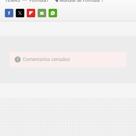
TEMAS
Fórmula1
Mundial de Fórmula 1
FACEBOOK
TWITTER
FLIPBOARD
E-
WHATSAPP
MAIL
Comentarios cerrados