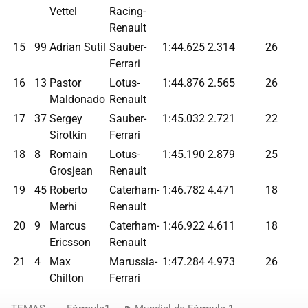
Vettel
Racing-
Renault
15
99
Adrian Sutil
Sauber-
1:44.625
2.314
26
Ferrari
16
13
Pastor
Lotus-
1:44.876
2.565
26
Maldonado
Renault
17
37
Sergey
Sauber-
1:45.032
2.721
22
Sirotkin
Ferrari
18
8
Romain
Lotus-
1:45.190
2.879
25
Grosjean
Renault
19
45
Roberto
Caterham-
1:46.782
4.471
18
Merhi
Renault
20
9
Marcus
Caterham-
1:46.922
4.611
18
Ericsson
Renault
21
4
Max
Marussia-
1:47.284
4.973
26
Chilton
Ferrari