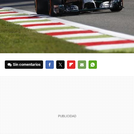
Sin comentarios
FACEBOOK
TWITTER
FLIPBOARD
E-
WHATSAPP
MAIL