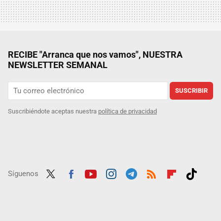
RECIBE "Arranca que nos vamos", NUESTRA
NEWSLETTER SEMANAL
SUSCRIBIR
Suscribiéndote aceptas nuestra
política de privacidad
Síguenos
Twit
Fac
Yout
Inst
Tele
RSS
Flip
Tikt
ter
ebo
ube
agra
gra
boar
ok
ok
m
m
d