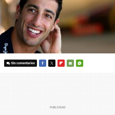
Sin comentarios
FACEBOOK
TWITTER
FLIPBOARD
E-
WHATSAPP
MAIL