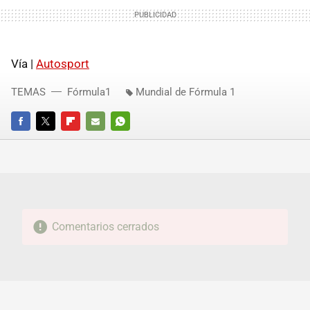
Vía |
Autosport
TEMAS
Fórmula1
Mundial de Fórmula 1
FACEBOOK
TWITTER
FLIPBOARD
E-
WHATSAPP
MAIL
Comentarios cerrados