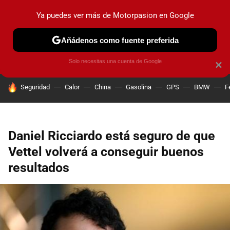
Ya puedes ver más de Motorpasion en Google
PRUEBAS
COCHES ELÉCTRICOS
OBSERVATORIO
F1
Añádenos como fuente preferida
Solo necesitas una cuenta de Google
×
HOY SE HABLA DE
Seguridad
Calor
China
Gasolina
GPS
BMW
F
Daniel Ricciardo está seguro de que
Vettel volverá a conseguir buenos
resultados