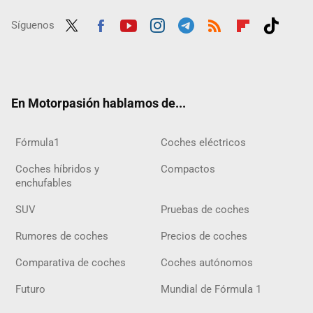
Síguenos
Twit
Fac
Yout
Inst
Tele
RSS
Flip
Tikt
ter
ebo
ube
agra
gra
boar
ok
ok
m
m
d
En Motorpasión hablamos de...
Fórmula1
Coches eléctricos
Coches híbridos y
Compactos
enchufables
SUV
Pruebas de coches
Rumores de coches
Precios de coches
Comparativa de coches
Coches autónomos
Futuro
Mundial de Fórmula 1