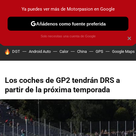
Ya puedes ver más de Motorpasion en Google
PRUEBAS
COCHES ELÉCTRICOS
OBSERVATORIO
F1
Añádenos como fuente preferida
Solo necesitas una cuenta de Google
×
HOY SE HABLA DE
DGT
Android Auto
Calor
China
GPS
Google Maps
Los coches de GP2 tendrán DRS a
partir de la próxima temporada