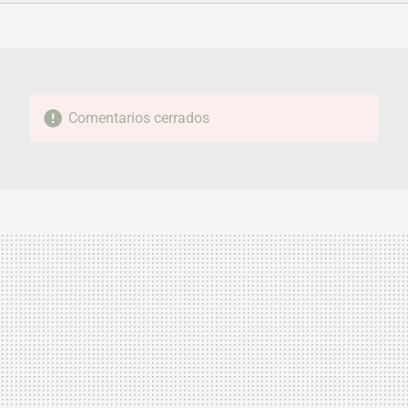
FACEBOOK
TWITTER
FLIPBOARD
E-
WHATSAPP
MAIL
Comentarios cerrados