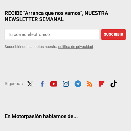
RECIBE "Arranca que nos vamos", NUESTRA
NEWSLETTER SEMANAL
SUSCRIBIR
Suscribiéndote aceptas nuestra
política de privacidad
Síguenos
Twit
Fac
Yout
Inst
Tele
RSS
Flip
Tikt
ter
ebo
ube
agra
gra
boar
ok
ok
m
m
d
En Motorpasión hablamos de...