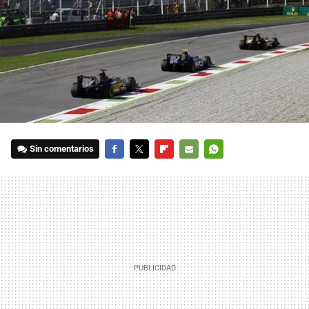
Sin comentarios
FACEBOOK
TWITTER
FLIPBOARD
E-
WHATSAPP
MAIL