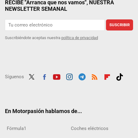
RECIBE "Arranca que nos vamos", NUESTRA
NEWSLETTER SEMANAL
SUSCRIBIR
Suscribiéndote aceptas nuestra
política de privacidad
Síguenos
Twit
Fac
Yout
Inst
Tele
RSS
Flip
Tikt
ter
ebo
ube
agra
gra
boar
ok
ok
m
m
d
En Motorpasión hablamos de...
Fórmula1
Coches eléctricos