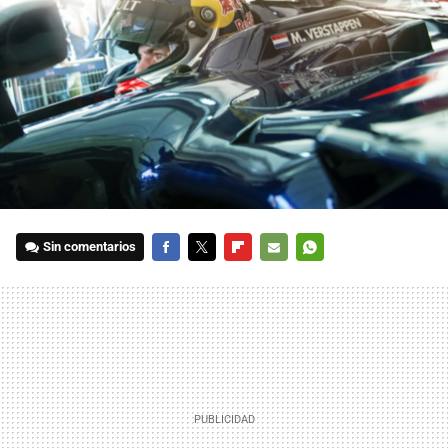
Sin comentarios
FACEBOOK
TWITTER
FLIPBOARD
E-
WHATSAPP
MAIL