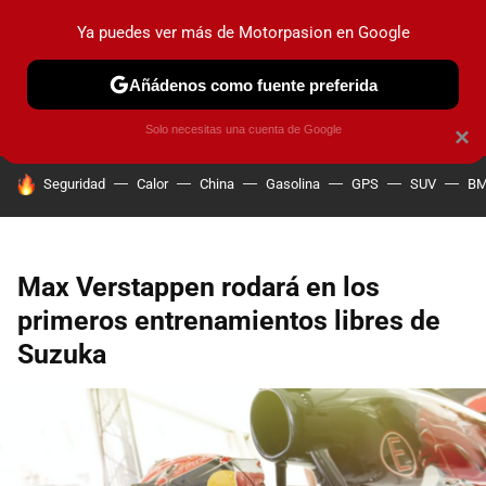
Ya puedes ver más de Motorpasion en Google
PRUEBAS
COCHES ELÉCTRICOS
OBSERVATORIO
F1
Añádenos como fuente preferida
Solo necesitas una cuenta de Google
×
HOY SE HABLA DE
Seguridad
Calor
China
Gasolina
GPS
SUV
B
Max Verstappen rodará en los
primeros entrenamientos libres de
Suzuka