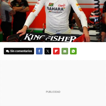
Sin comentarios
FACEBOOK
TWITTER
FLIPBOARD
E-
WHATSAPP
MAIL