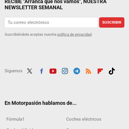
RECIBE "Arranca que nos vamos", NUESTRA
NEWSLETTER SEMANAL
SUSCRIBIR
Suscribiéndote aceptas nuestra
política de privacidad
Síguenos
Twit
Fac
Yout
Inst
Tele
RSS
Flip
Tikt
ter
ebo
ube
agra
gra
boar
ok
ok
m
m
d
En Motorpasión hablamos de...
Fórmula1
Coches eléctricos