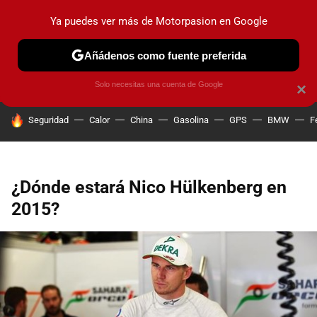
Ya puedes ver más de Motorpasion en Google
PRUEBAS
COCHES ELÉCTRICOS
OBSERVATORIO
F1
Añádenos como fuente preferida
Solo necesitas una cuenta de Google
×
HOY SE HABLA DE
Seguridad
Calor
China
Gasolina
GPS
BMW
F
¿Dónde estará Nico Hülkenberg en
2015?