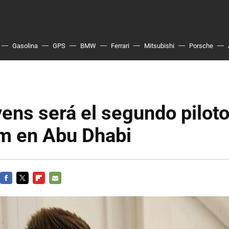
Gasolina
GPS
BMW
Ferrari
Mitsubishi
Porsche
vens será el segundo pilot
m en Abu Dhabi
FACEBOOK
TWITTER
FLIPBOARD
E-
MAIL