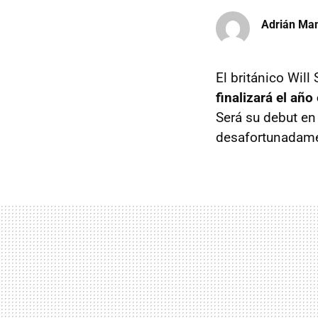
Adrián Ma
El británico Will
finalizará el añ
Será su debut en 
desafortunadame