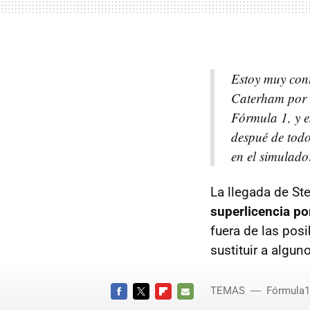
Estoy muy cont
Caterham por h
Fórmula 1, y e
despué de todo
en el simulado
La llegada de St
superlicencia por
fuera de las posi
sustituir a alguno
TEMAS
Fórmula1
FACEBOOK
TWITTER
FLIPBOARD
E-