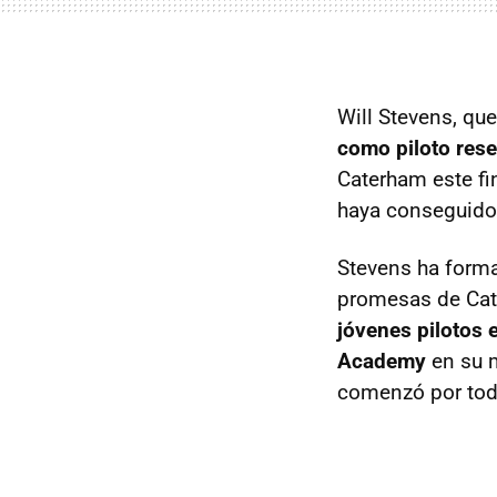
Will Stevens, qu
como piloto res
Caterham este f
haya conseguido 
Stevens ha forma
promesas de Ca
jóvenes pilotos 
Academy
en su m
comenzó por tod