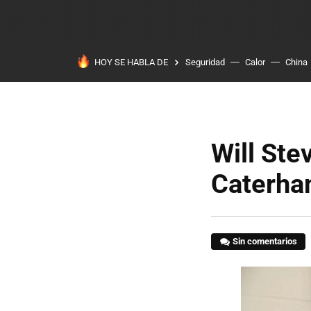
HOY SE HABLA DE
Seguridad
Calor
China
Will Ste
Caterha
Sin comentarios