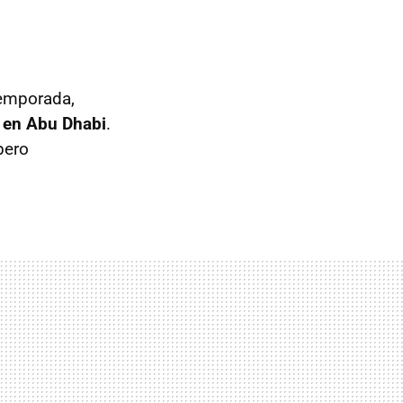
temporada,
m en Abu Dhabi
.
pero