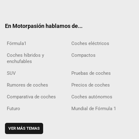
Twit
Fac
Yout
Inst
Tele
RSS
Flip
Tikt
ter
ebo
ube
agra
gra
boar
ok
ok
m
m
d
En Motorpasión hablamos de...
Fórmula1
Coches eléctricos
Coches híbridos y
Compactos
enchufables
SUV
Pruebas de coches
Rumores de coches
Precios de coches
Comparativa de coches
Coches autónomos
Futuro
Mundial de Fórmula 1
VER MÁS TEMAS