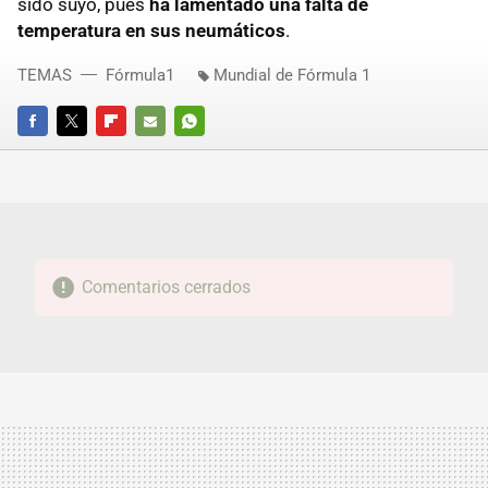
sido suyo, pues
ha lamentado una falta de
temperatura en sus neumáticos
.
TEMAS
Fórmula1
Mundial de Fórmula 1
FACEBOOK
TWITTER
FLIPBOARD
E-
WHATSAPP
MAIL
Comentarios cerrados