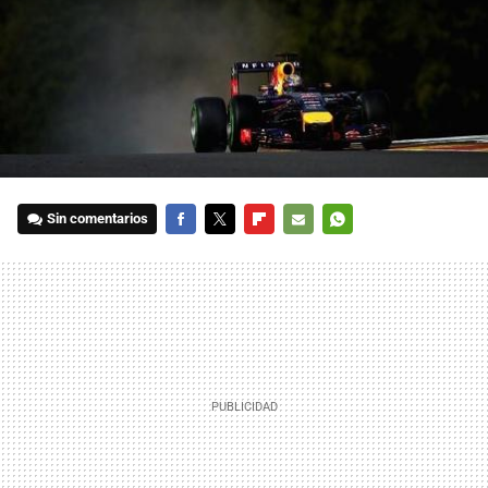
Sin comentarios
FACEBOOK
TWITTER
FLIPBOARD
E-
WHATSAPP
MAIL