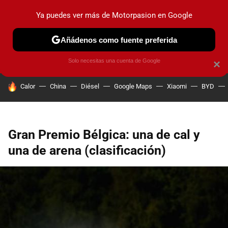
Ya puedes ver más de Motorpasion en Google
PRUEBAS
COCHES ELÉCTRICOS
OBSERVATORIO
F1
Añádenos como fuente preferida
Solo necesitas una cuenta de Google
×
HOY SE HABLA DE
Calor
China
Diésel
Google Maps
Xiaomi
BYD
Gran Premio Bélgica: una de cal y
una de arena (clasificación)