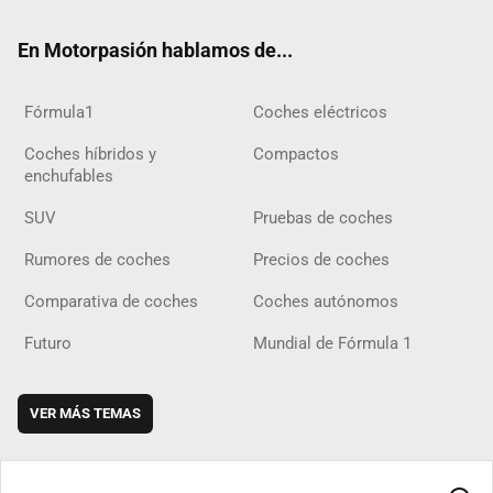
ok
m
m
d
En Motorpasión hablamos de...
Fórmula1
Coches eléctricos
Coches híbridos y
Compactos
enchufables
SUV
Pruebas de coches
Rumores de coches
Precios de coches
Comparativa de coches
Coches autónomos
Futuro
Mundial de Fórmula 1
VER MÁS TEMAS