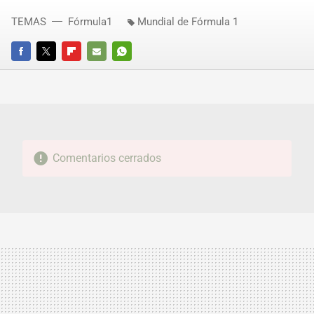
TEMAS
Fórmula1
Mundial de Fórmula 1
FACEBOOK
TWITTER
FLIPBOARD
E-
WHATSAPP
MAIL
Comentarios cerrados