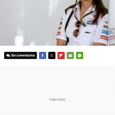
Sin comentarios
FACEBOOK
TWITTER
FLIPBOARD
E-
WHATSAPP
MAIL