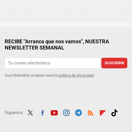
RECIBE "Arranca que nos vamos", NUESTRA
NEWSLETTER SEMANAL
SUSCRIBIR
Suscribiéndote aceptas nuestra
política de privacidad
Síguenos
Twit
Fac
Yout
Inst
Tele
RSS
Flip
Tikt
ter
ebo
ube
agra
gra
boar
ok