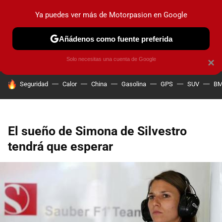
Ya puedes ver más de Motorpasion en Google
PRUEBAS
COCHES ELÉCTRICOS
OBSERVATORIO
F1
Añádenos como fuente preferida
Solo necesitas una cuenta de Google
×
HOY SE HABLA DE
Seguridad
Calor
China
Gasolina
GPS
SUV
B
El sueño de Simona de Silvestro
tendrá que esperar