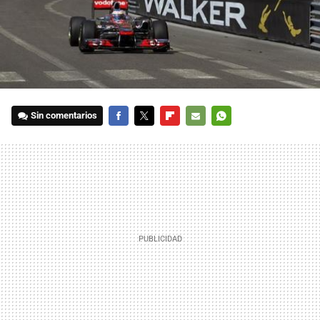
Sin comentarios
FACEBOOK
TWITTER
FLIPBOARD
E-
WHATSAPP
MAIL