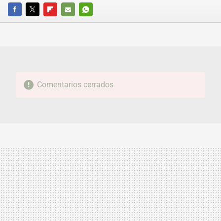
FACEBOOK
TWITTER
FLIPBOARD
E-
WHATSAPP
MAIL
Comentarios cerrados