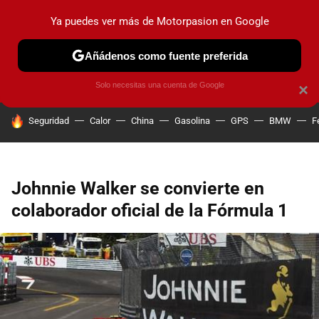
Ya puedes ver más de Motorpasion en Google
PRUEBAS
COCHES ELÉCTRICOS
OBSERVATORIO
F1
Añádenos como fuente preferida
Solo necesitas una cuenta de Google
×
HOY SE HABLA DE
Seguridad
Calor
China
Gasolina
GPS
BMW
F
Johnnie Walker se convierte en
colaborador oficial de la Fórmula 1