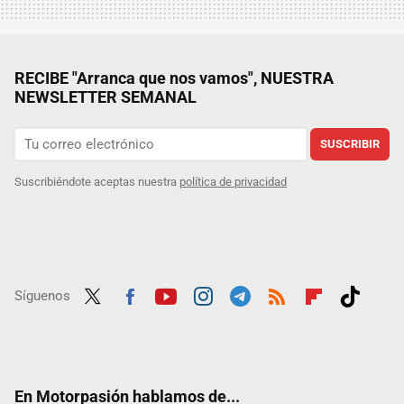
RECIBE "Arranca que nos vamos", NUESTRA
NEWSLETTER SEMANAL
SUSCRIBIR
Suscribiéndote aceptas nuestra
política de privacidad
Síguenos
Twit
Fac
Yout
Inst
Tele
RSS
Flip
Tikt
ter
ebo
ube
agra
gra
boar
ok
ok
m
m
d
En Motorpasión hablamos de...