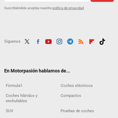
Suscribiéndote aceptas nuestra
política de privacidad
Síguenos
Twit
Fac
Yout
Inst
Tele
RSS
Flip
Tikt
ter
ebo
ube
agra
gra
boar
ok
ok
m
m
d
En Motorpasión hablamos de...
Fórmula1
Coches eléctricos
Coches híbridos y
Compactos
enchufables
SUV
Pruebas de coches