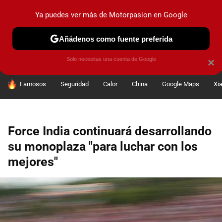
Ya puedes ver más de Motorpasion en Google
PRUEBAS
COCHES ELÉCTRICOS
OBSERVATORIO
F1
Añádenos como fuente preferida
Solo necesitas una cuenta de Google
×
HOY SE HABLA DE
Famosos
Seguridad
Calor
China
Google Maps
Xi
Force India continuará desarrollando
su monoplaza "para luchar con los
mejores"