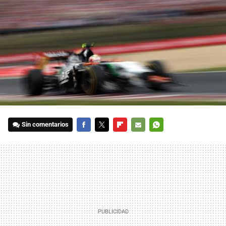
Sin comentarios
FACEBOOK
TWITTER
FLIPBOARD
E-
WHATSAPP
MAIL