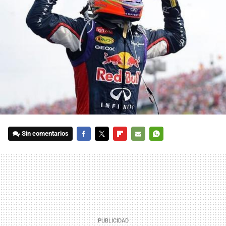
Sin comentarios
FACEBOOK
TWITTER
FLIPBOARD
E-
WHATSAPP
MAIL