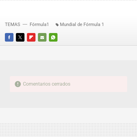
TEMAS
Fórmula1
Mundial de Fórmula 1
FACEBOOK
TWITTER
FLIPBOARD
E-
WHATSAPP
MAIL
Comentarios cerrados