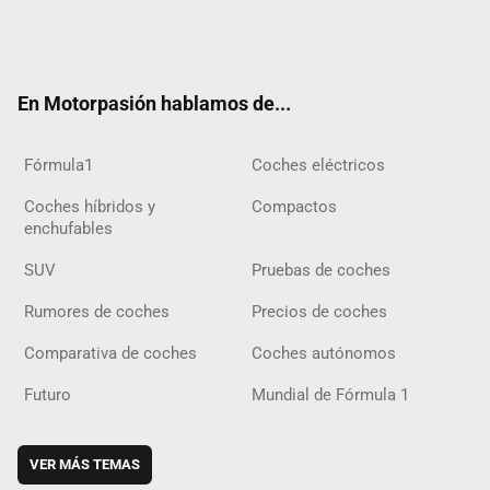
Twit
Fac
Yout
Inst
Tele
RSS
Flip
Tikt
ter
ebo
ube
agra
gra
boar
ok
ok
m
m
d
En Motorpasión hablamos de...
Fórmula1
Coches eléctricos
Coches híbridos y
Compactos
enchufables
SUV
Pruebas de coches
Rumores de coches
Precios de coches
Comparativa de coches
Coches autónomos
Futuro
Mundial de Fórmula 1
VER MÁS TEMAS