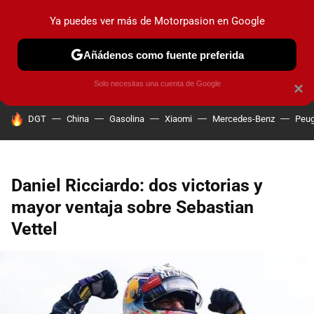
Ya puedes ver más de Motorpasion en Google
PRUEBAS
COCHES ELÉCTRICOS
OBSERVATORIO
F1
Añádenos como fuente preferida
Solo necesitas una cuenta de Google
×
HOY SE HABLA DE
DGT
China
Gasolina
Xiaomi
Mercedes-Benz
Peug
Daniel Ricciardo: dos victorias y
mayor ventaja sobre Sebastian
Vettel