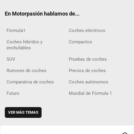
ok
m
m
d
En Motorpasión hablamos de...
Fórmula1
Coches eléctricos
Coches híbridos y
Compactos
enchufables
SUV
Pruebas de coches
Rumores de coches
Precios de coches
Comparativa de coches
Coches autónomos
Futuro
Mundial de Fórmula 1
VER MÁS TEMAS