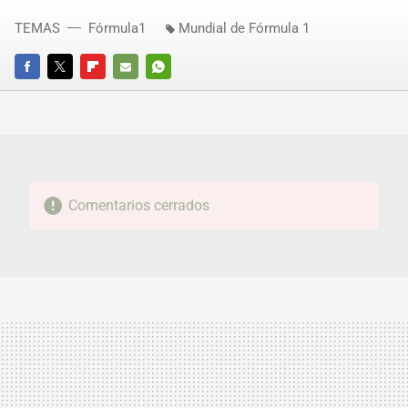
TEMAS
Fórmula1
Mundial de Fórmula 1
FACEBOOK
TWITTER
FLIPBOARD
E-
WHATSAPP
MAIL
Comentarios cerrados