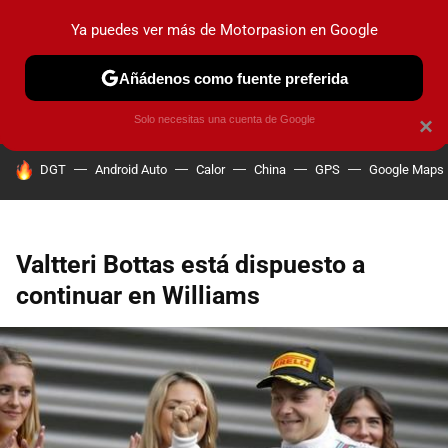
Ya puedes ver más de Motorpasion en Google
PRUEBAS
COCHES ELÉCTRICOS
OBSERVATORIO
F1
Añádenos como fuente preferida
Solo necesitas una cuenta de Google
×
HOY SE HABLA DE
DGT
Android Auto
Calor
China
GPS
Google Maps
Valtteri Bottas está dispuesto a
continuar en Williams