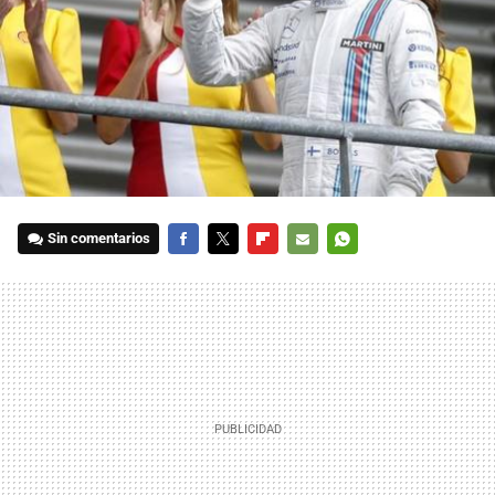
Sin comentarios
FACEBOOK
TWITTER
FLIPBOARD
E-
WHATSAPP
MAIL