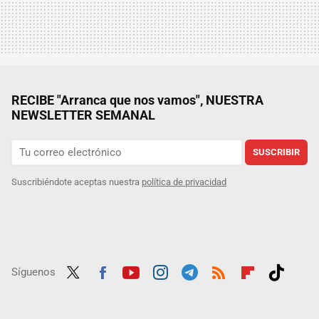
RECIBE "Arranca que nos vamos", NUESTRA
NEWSLETTER SEMANAL
SUSCRIBIR
Suscribiéndote aceptas nuestra
política de privacidad
Síguenos
Twit
Fac
Yout
Inst
Tele
RSS
Flip
Tikt
ter
ebo
ube
agra
gra
boar
ok