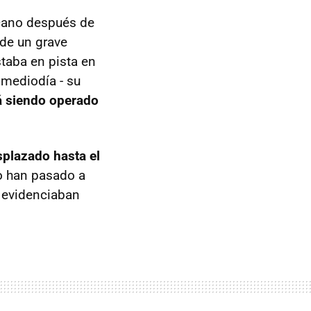
rcano después de
 de un grave
staba en pista en
 mediodía - su
tá siendo operado
splazado hasta el
to han pasado a
s evidenciaban