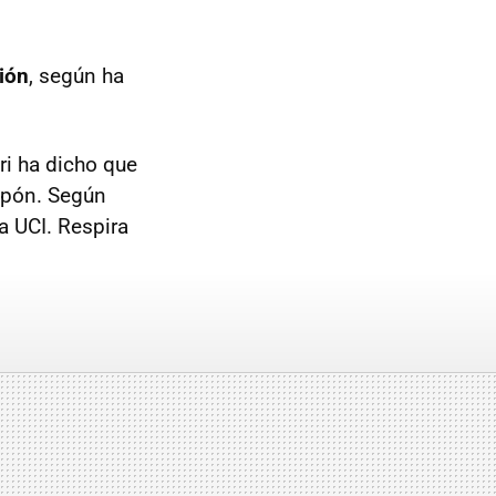
ción
, según ha
ri ha dicho que
apón. Según
la UCI. Respira