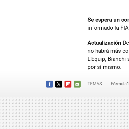
Se espera un com
informado la FIA
Actualización
De 
no habrá más co
L'Equip, Bianchi 
por sí mismo.
TEMAS
Fórmula1
FACEBOOK
TWITTER
FLIPBOARD
E-
MAIL