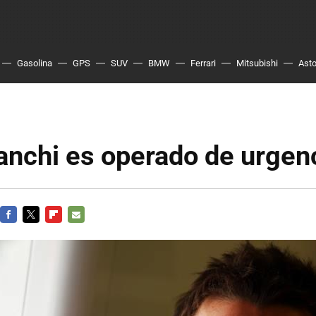
Gasolina
GPS
SUV
BMW
Ferrari
Mitsubishi
Asto
anchi es operado de urgen
FACEBOOK
TWITTER
FLIPBOARD
E-
MAIL