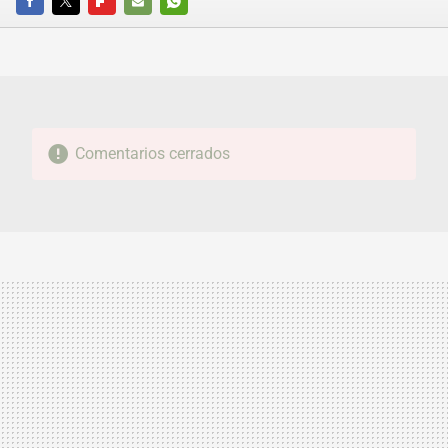
FACEBOOK
TWITTER
FLIPBOARD
E-
WHATSAPP
MAIL
Comentarios cerrados