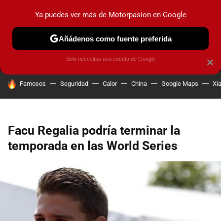
Ya puedes ver más de Motorpasion en Google
MENÚ
NUEVO
Añádenos como fuente preferida
PRUEBAS
COCHES ELÉCTRICOS
OBSERVATORIO
F1
Solo necesitas una cuenta de Google
×
HOY SE HABLA DE
Famosos
Seguridad
Calor
China
Google Maps
Xi
Facu Regalia podría terminar la
temporada en las World Series