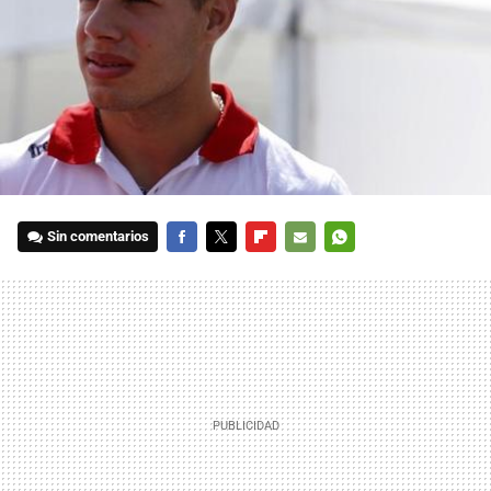
Sin comentarios
FACEBOOK
TWITTER
FLIPBOARD
E-
WHATSAPP
MAIL