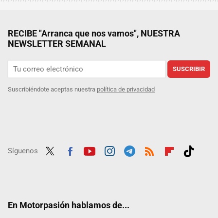
RECIBE "Arranca que nos vamos", NUESTRA
NEWSLETTER SEMANAL
SUSCRIBIR
Suscribiéndote aceptas nuestra
política de privacidad
Síguenos
Twit
Fac
Yout
Inst
Tele
RSS
Flip
Tikt
ter
ebo
ube
agra
gra
boar
ok
ok
m
m
d
En Motorpasión hablamos de...