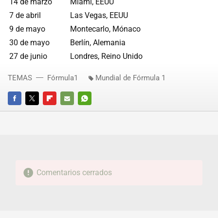
14 de marzo
Miami, EEUU
7 de abril
Las Vegas, EEUU
9 de mayo
Montecarlo, Mónaco
30 de mayo
Berlín, Alemania
27 de junio
Londres, Reino Unido
TEMAS
Fórmula1
Mundial de Fórmula 1
FACEBOOK
TWITTER
FLIPBOARD
E-
WHATSAPP
MAIL
Comentarios cerrados