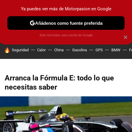
Ya puedes ver más de Motorpasion en Google
PRUEBAS
COCHES ELÉCTRICOS
OBSERVATORIO
F1
Añádenos como fuente preferida
Solo necesitas una cuenta de Google
×
HOY SE HABLA DE
Seguridad
Calor
China
Gasolina
GPS
BMW
F
Arranca la Fórmula E: todo lo que
necesitas saber