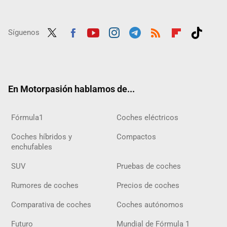
Síguenos
Twit
Fac
Yout
Inst
Tele
RSS
Flip
Tikt
ter
ebo
ube
agra
gra
boar
ok
ok
m
m
d
En Motorpasión hablamos de...
Fórmula1
Coches eléctricos
Coches híbridos y
Compactos
enchufables
SUV
Pruebas de coches
Rumores de coches
Precios de coches
Comparativa de coches
Coches autónomos
Futuro
Mundial de Fórmula 1