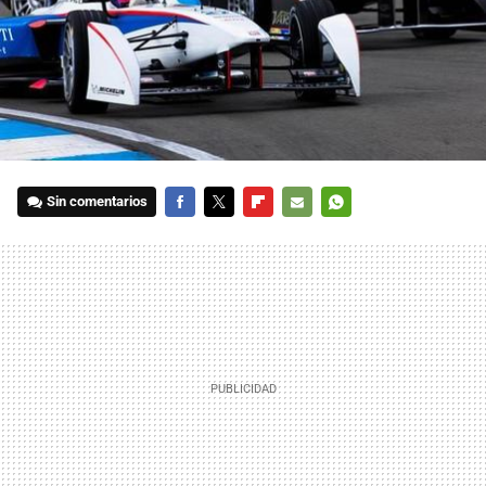
Sin comentarios
FACEBOOK
TWITTER
FLIPBOARD
E-
WHATSAPP
MAIL