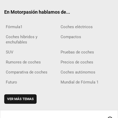
ok
m
m
d
En Motorpasión hablamos de...
Fórmula1
Coches eléctricos
Coches híbridos y
Compactos
enchufables
SUV
Pruebas de coches
Rumores de coches
Precios de coches
Comparativa de coches
Coches autónomos
Futuro
Mundial de Fórmula 1
VER MÁS TEMAS