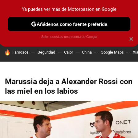
Ya puedes ver más de Motorpasion en Google
PRUEBAS
COCHES ELÉCTRICOS
OBSERVATORIO
F1
Añádenos como fuente preferida
Solo necesitas una cuenta de Google
×
HOY SE HABLA DE
Famosos
Seguridad
Calor
China
Google Maps
Xi
Marussia deja a Alexander Rossi con
las miel en los labios