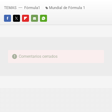
TEMAS
Fórmula1
Mundial de Fórmula 1
FACEBOOK
TWITTER
FLIPBOARD
E-
WHATSAPP
MAIL
Comentarios cerrados