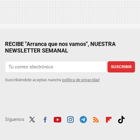
RECIBE "Arranca que nos vamos", NUESTRA
NEWSLETTER SEMANAL
SUSCRIBIR
Suscribiéndote aceptas nuestra
política de privacidad
Síguenos
Twit
Fac
Yout
Inst
Tele
RSS
Flip
Tikt
ter
ebo
ube
agra
gra
boar
ok