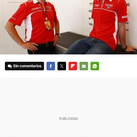
Sin comentarios
FACEBOOK
TWITTER
FLIPBOARD
E-
WHATSAPP
MAIL