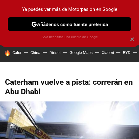
Ya puedes ver más de Motorpasion en Google
PRUEBAS
COCHES ELÉCTRICOS
OBSERVATORIO
F1
Añádenos como fuente preferida
Solo necesitas una cuenta de Google
×
HOY SE HABLA DE
Calor
China
Diésel
Google Maps
Xiaomi
BYD
Caterham vuelve a pista: correrán en
Abu Dhabi