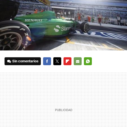
Sin comentarios
FACEBOOK
TWITTER
FLIPBOARD
E-
WHATSAPP
MAIL