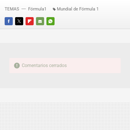
TEMAS
Fórmula1
Mundial de Fórmula 1
FACEBOOK
TWITTER
FLIPBOARD
E-
WHATSAPP
MAIL
Comentarios cerrados