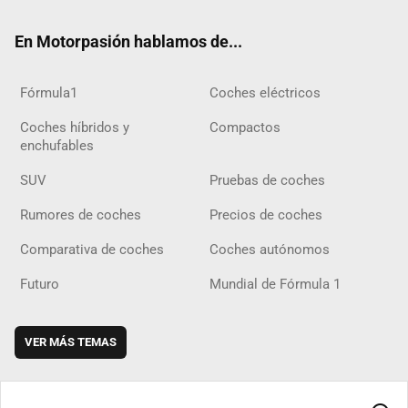
ok
m
m
d
En Motorpasión hablamos de...
Fórmula1
Coches eléctricos
Coches híbridos y
Compactos
enchufables
SUV
Pruebas de coches
Rumores de coches
Precios de coches
Comparativa de coches
Coches autónomos
Futuro
Mundial de Fórmula 1
VER MÁS TEMAS