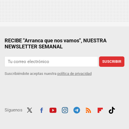
RECIBE "Arranca que nos vamos", NUESTRA
NEWSLETTER SEMANAL
SUSCRIBIR
Suscribiéndote aceptas nuestra
política de privacidad
Síguenos
Twit
Fac
Yout
Inst
Tele
RSS
Flip
Tikt
ter
ebo
ube
agra
gra
boar
ok