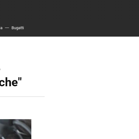
ia
Bugatti
e
oche"