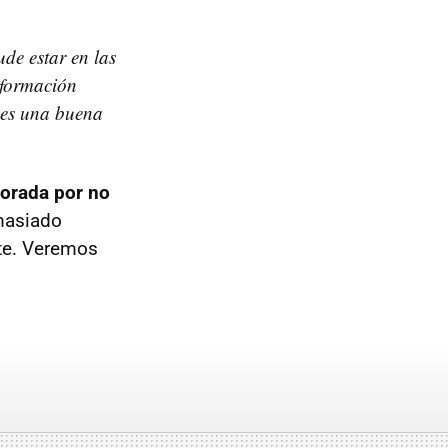
ude estar en las
nformación
 es una buena
porada por no
masiado
rte. Veremos