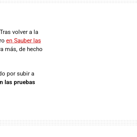
ras volver a la
ero
en Sauber las
ara más, de hecho
do por subir a
n las pruebas