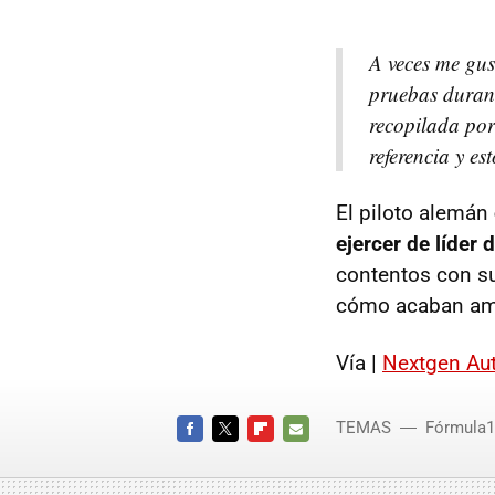
A veces me gus
pruebas duran
recopilada por
referencia y e
El piloto alemán
ejercer de líder
contentos con su
cómo acaban am
Vía |
Nextgen Au
TEMAS
Fórmula1
FACEBOOK
TWITTER
FLIPBOARD
E-
MAIL