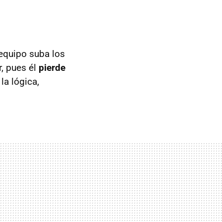
 equipo suba los
r, pues él
pierde
 la lógica,