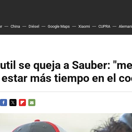
or
China
Diésel
Google Maps
Xiaomi
CUPRA
Aleman
util se queja a Sauber: "m
 estar más tiempo en el c
FACEBOOK
TWITTER
FLIPBOARD
E-
MAIL