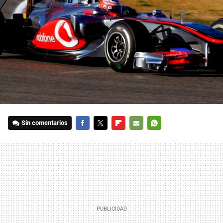
Sin comentarios
FACEBOOK
TWITTER
FLIPBOARD
E-
WHATSAPP
MAIL