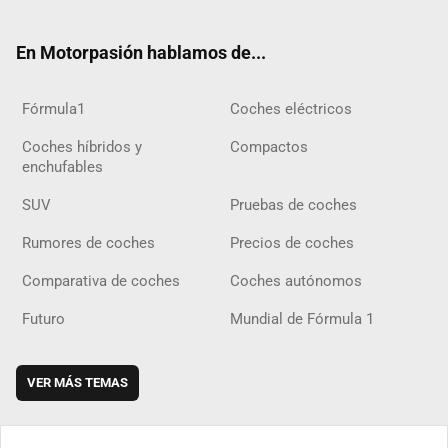
ter
ebo
ube
agra
gra
boar
ok
ok
m
m
d
En Motorpasión hablamos de...
Fórmula1
Coches eléctricos
Coches híbridos y
Compactos
enchufables
SUV
Pruebas de coches
Rumores de coches
Precios de coches
Comparativa de coches
Coches autónomos
Futuro
Mundial de Fórmula 1
VER MÁS TEMAS