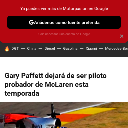
Ya puedes ver más de Motorpasion en Google
PRUEBAS
COCHES ELÉCTRICOS
OBSERVATORIO
F1
Añádenos como fuente preferida
Solo necesitas una cuenta de Google
×
HOY SE HABLA DE
DGT
China
Diésel
Gasolina
Xiaomi
Mercedes-Be
Gary Paffett dejará de ser piloto
probador de McLaren esta
temporada