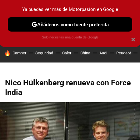
Ya puedes ver más de Motorpasion en Google
PRUEBAS
COCHES ELÉCTRICOS
OBSERVATORIO
F1
Añádenos como fuente preferida
Solo necesitas una cuenta de Google
×
HOY SE HABLA DE
Camper
Seguridad
Calor
China
Audi
Peugeot
Nico Hülkenberg renueva con Force
India