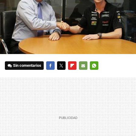
Sin comentarios
FACEBOOK
TWITTER
FLIPBOARD
E-
WHATSAPP
MAIL