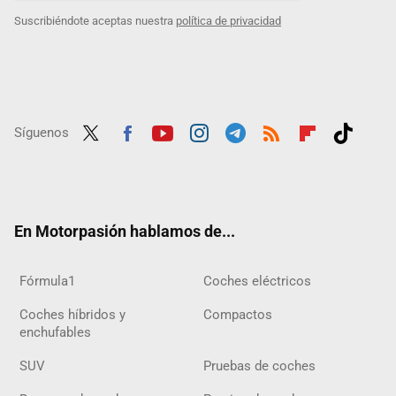
Suscribiéndote aceptas nuestra
política de privacidad
Síguenos
Twit
Fac
Yout
Inst
Tele
RSS
Flip
Tikt
ter
ebo
ube
agra
gra
boar
ok
ok
m
m
d
En Motorpasión hablamos de...
Fórmula1
Coches eléctricos
Coches híbridos y
Compactos
enchufables
SUV
Pruebas de coches