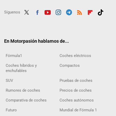
Síguenos
Twit
Fac
Yout
Inst
Tele
RSS
Flip
Tikt
ter
ebo
ube
agra
gra
boar
ok
ok
m
m
d
En Motorpasión hablamos de...
Fórmula1
Coches eléctricos
Coches híbridos y
Compactos
enchufables
SUV
Pruebas de coches
Rumores de coches
Precios de coches
Comparativa de coches
Coches autónomos
Futuro
Mundial de Fórmula 1