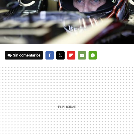
Sin comentarios
FACEBOOK
TWITTER
FLIPBOARD
E-
WHATSAPP
MAIL