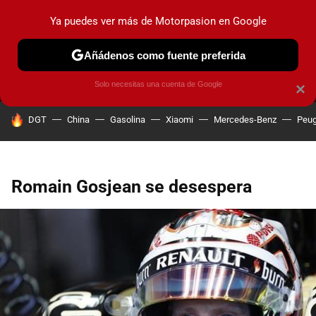
Ya puedes ver más de Motorpasion en Google
MENÚ
NUEVO
Añádenos como fuente preferida
PRUEBAS
COCHES ELÉCTRICOS
OBSERVATORIO
F1
Solo necesitas una cuenta de Google
×
HOY SE HABLA DE
DGT
China
Gasolina
Xiaomi
Mercedes-Benz
Peug
Romain Gosjean se desespera