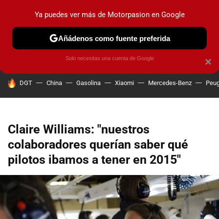
Ya puedes ver más de Motorpasion en Google
PRUEBAS
COCHES ELÉCTRICOS
OBSERVATORIO
F1
Añádenos como fuente preferida
Solo necesitas una cuenta de Google
×
HOY SE HABLA DE
DGT
China
Gasolina
Xiaomi
Mercedes-Benz
Peug
Claire Williams: "nuestros
colaboradores querían saber qué
pilotos ibamos a tener en 2015"