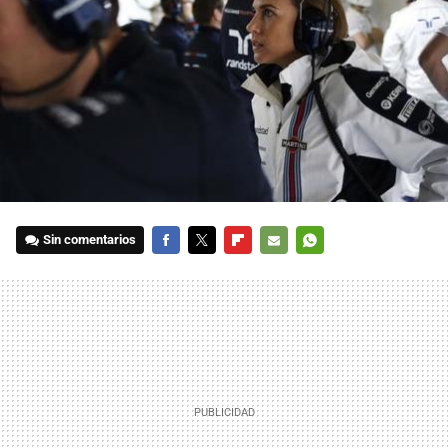
Sin comentarios
FACEBOOK
TWITTER
FLIPBOARD
E-
WHATSAPP
MAIL