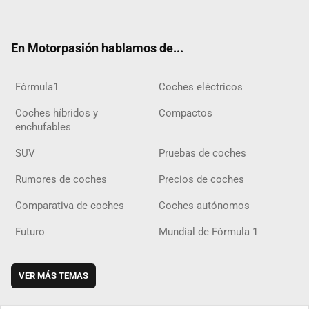
ter
ebo
ube
agra
gra
boar
ok
ok
m
m
d
En Motorpasión hablamos de...
Fórmula1
Coches eléctricos
Coches híbridos y
Compactos
enchufables
SUV
Pruebas de coches
Rumores de coches
Precios de coches
Comparativa de coches
Coches autónomos
Futuro
Mundial de Fórmula 1
VER MÁS TEMAS