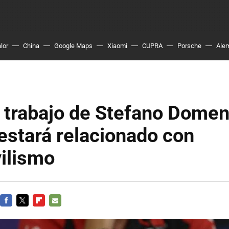
lor
China
Google Maps
Xiaomi
CUPRA
Porsche
Ale
 trabajo de Stefano Domen
estará relacionado con
ilismo
FACEBOOK
TWITTER
FLIPBOARD
E-
MAIL