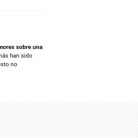
umores sobre una
más han sido
esto no