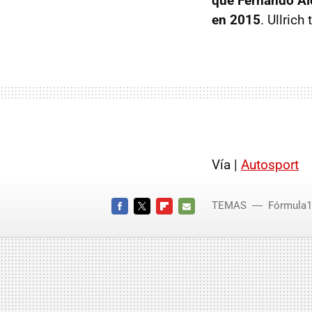
que Fernando Al
en 2015
. Ullric
Vía |
Autosport
TEMAS
Fórmula1
FACEBOOK
TWITTER
FLIPBOARD
E-
MAIL