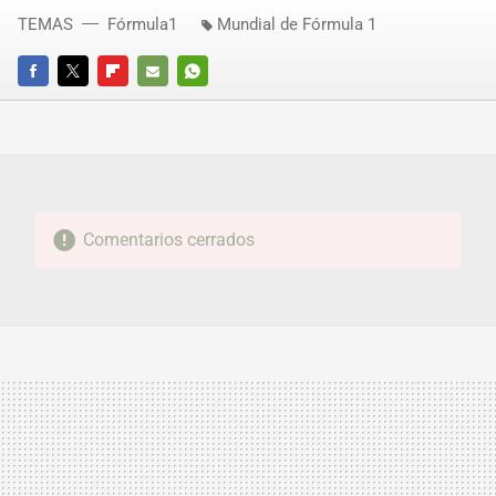
TEMAS
Fórmula1
Mundial de Fórmula 1
FACEBOOK
TWITTER
FLIPBOARD
E-
WHATSAPP
MAIL
Comentarios cerrados