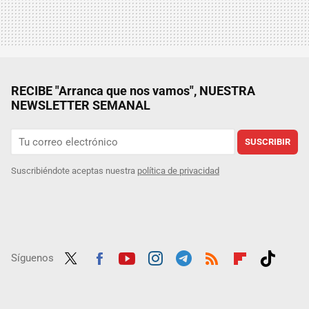
RECIBE "Arranca que nos vamos", NUESTRA
NEWSLETTER SEMANAL
SUSCRIBIR
Suscribiéndote aceptas nuestra
política de privacidad
Síguenos
Twit
Fac
Yout
Inst
Tele
RSS
Flip
Tikt
ter
ebo
ube
agra
gra
boar
ok