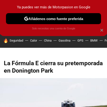
Ya puedes ver más de Motorpasion en Google
PRUEBAS
COCHES ELÉCTRICOS
OBSERVATORIO
F1
Añádenos como fuente preferida
Solo necesitas una cuenta de Google
×
HOY SE HABLA DE
Seguridad
Calor
China
Gasolina
GPS
BMW
F
La Fórmula E cierra su pretemporada
en Donington Park