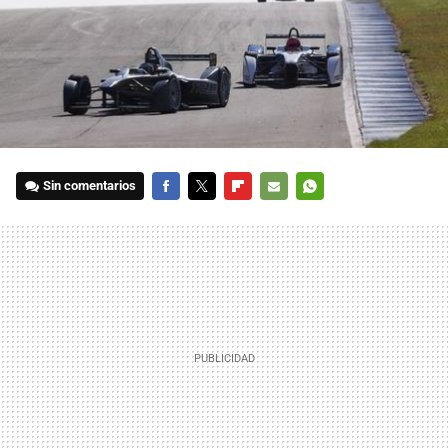
Sin comentarios
FACEBOOK
TWITTER
FLIPBOARD
E-
WHATSAPP
MAIL