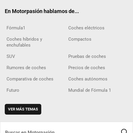
ok
m
m
d
En Motorpasión hablamos de...
Fórmula1
Coches eléctricos
Coches híbridos y
Compactos
enchufables
SUV
Pruebas de coches
Rumores de coches
Precios de coches
Comparativa de coches
Coches autónomos
Futuro
Mundial de Fórmula 1
VER MÁS TEMAS