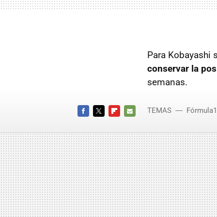
Para Kobayashi s
conservar la pos
semanas.
TEMAS
Fórmula1
FACEBOOK
TWITTER
FLIPBOARD
E-
MAIL