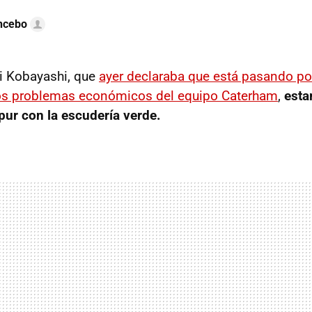
ncebo
i Kobayashi, que
ayer declaraba que está pasando po
os problemas económicos del equipo Caterham
,
esta
ur con la escudería verde.