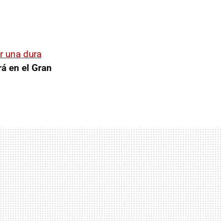
r una dura
rá en el Gran