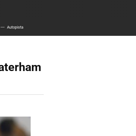
Autopista
Caterham