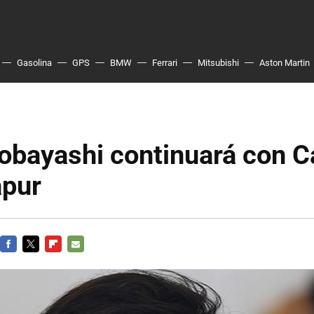
Gasolina
GPS
BMW
Ferrari
Mitsubishi
Aston Martin
obayashi continuará con 
apur
FACEBOOK
TWITTER
FLIPBOARD
E-
MAIL