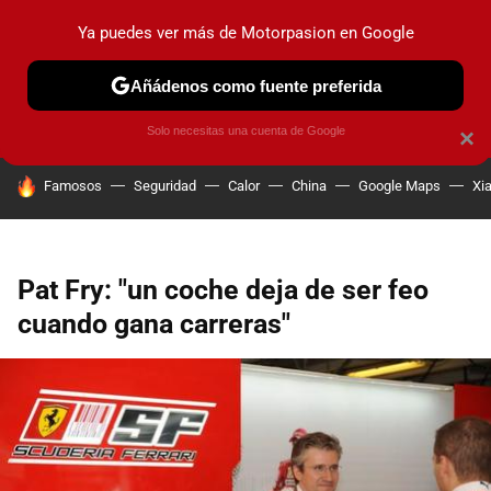
Ya puedes ver más de Motorpasion en Google
PRUEBAS
COCHES ELÉCTRICOS
OBSERVATORIO
F1
Añádenos como fuente preferida
Solo necesitas una cuenta de Google
×
HOY SE HABLA DE
Famosos
Seguridad
Calor
China
Google Maps
Xi
Pat Fry: "un coche deja de ser feo
cuando gana carreras"