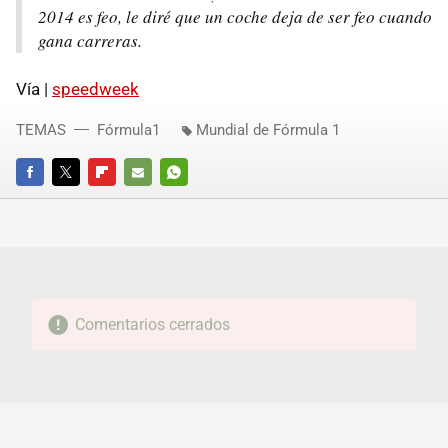
2014 es feo, le diré que un coche deja de ser feo cuando
gana carreras.
Vía |
speedweek
TEMAS
Fórmula1
Mundial de Fórmula 1
FACEBOOK
TWITTER
FLIPBOARD
E-
WHATSAPP
MAIL
Comentarios cerrados