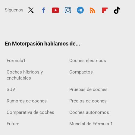
Síguenos
Twit
Fac
Yout
Inst
Tele
RSS
Flip
Tikt
ter
ebo
ube
agra
gra
boar
ok
ok
m
m
d
En Motorpasión hablamos de...
Fórmula1
Coches eléctricos
Coches híbridos y
Compactos
enchufables
SUV
Pruebas de coches
Rumores de coches
Precios de coches
Comparativa de coches
Coches autónomos
Futuro
Mundial de Fórmula 1