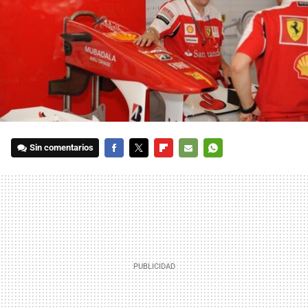
Sin comentarios
FACEBOOK
TWITTER
FLIPBOARD
E-
WHATSAPP
MAIL