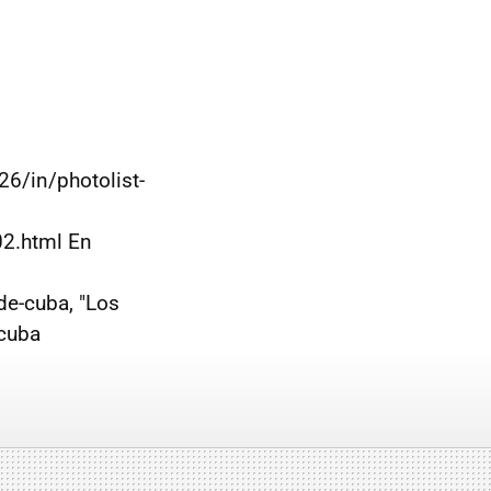
6/in/photolist-
2.html En
de-cuba, "Los
cuba