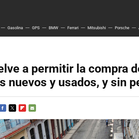
Gasolina
GPS
BMW
Ferrari
Mitsubishi
Porsche
lve a permitir la compra d
s nuevos y usados, y sin 
FACEBOOK
TWITTER
FLIPBOARD
E-
MAIL