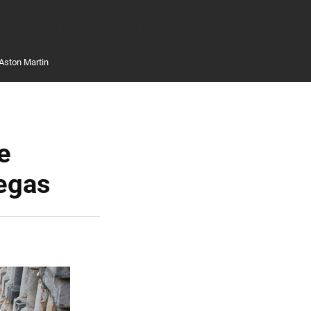
Aston Martin
e
pegas