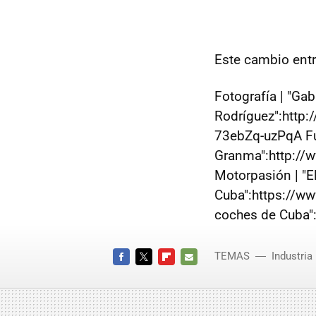
Este cambio entr
Fotografía | "Gab
Rodríguez":http
73ebZq-uzPqA Fue
Granma":http://
Motorpasión | "E
Cuba":https://ww
coches de Cuba"
TEMAS
Industria
FACEBOOK
TWITTER
FLIPBOARD
E-
MAIL