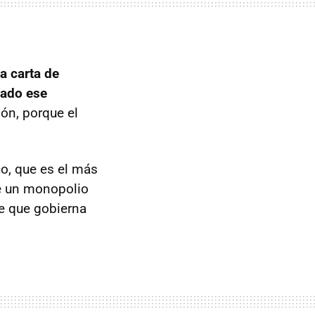
na carta de
nado ese
ón, porque el
co, que es el más
de un monopolio
e que gobierna