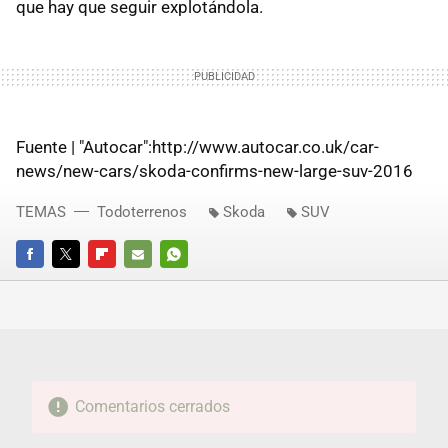
que hay que seguir explotándola.
Fuente | "Autocar":http://www.autocar.co.uk/car-
news/new-cars/skoda-confirms-new-large-suv-2016
TEMAS
Todoterrenos
Skoda
SUV
FACEBOOK
TWITTER
FLIPBOARD
E-
WHATSAPP
MAIL
Comentarios cerrados