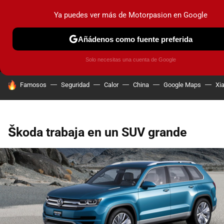
Ya puedes ver más de Motorpasion en Google
MENÚ
NUEVO
Añádenos como fuente preferida
PRUEBAS
COCHES ELÉCTRICOS
OBSERVATORIO
F1
Solo necesitas una cuenta de Google
HOY SE HABLA DE
Famosos
Seguridad
Calor
China
Google Maps
Xi
Škoda trabaja en un SUV grande