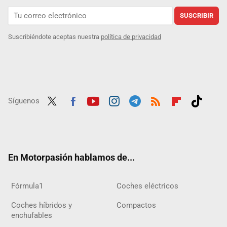
SUSCRIBIR
Suscribiéndote aceptas nuestra
política de privacidad
Síguenos
Twit
Fac
Yout
Inst
Tele
RSS
Flip
Tikt
ter
ebo
ube
agra
gra
boar
ok
ok
m
m
d
En Motorpasión hablamos de...
Fórmula1
Coches eléctricos
Coches híbridos y
Compactos
enchufables