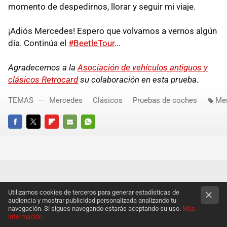
momento de despedirnos, llorar y seguir mi viaje.
¡Adiós Mercedes! Espero que volvamos a vernos algún
día. Continúa el
#BeetleTour
...
Agradecemos a la
Asociación de vehículos antiguos y
clásicos Retrocard
su colaboración en esta prueba
.
TEMAS
Mercedes
Clásicos
Pruebas de coches
Me
FACEBOOK
TWITTER
FLIPBOARD
E-
WHATSAPP
MAIL
Utilizamos cookies de terceros para generar estadísticas de
Comentarios cerrados
audiencia y mostrar publicidad personalizada analizando tu
navegación. Si sigues navegando estarás aceptando su uso.
Más
información