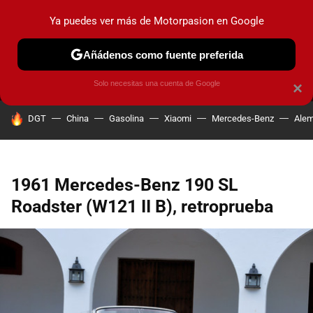
Ya puedes ver más de Motorpasion en Google
MENÚ
NUEVO
Añádenos como fuente preferida
PRUEBAS
COCHES ELÉCTRICOS
OBSERVATORIO
F1
Solo necesitas una cuenta de Google
×
HOY SE HABLA DE
DGT
China
Gasolina
Xiaomi
Mercedes-Benz
Alem
1961 Mercedes-Benz 190 SL
Roadster (W121 II B), retroprueba