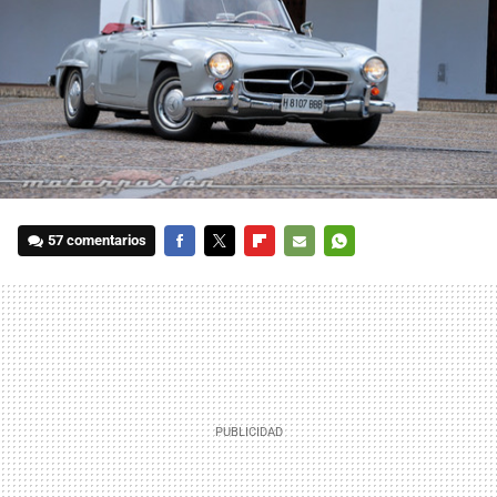
57 comentarios
FACEBOOK
TWITTER
FLIPBOARD
E-
WHATSAPP
MAIL