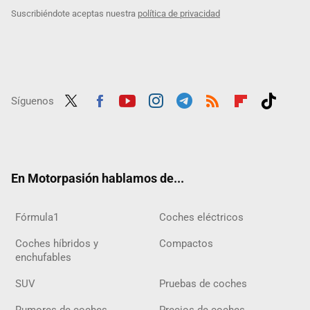
Suscribiéndote aceptas nuestra
política de privacidad
Síguenos
Twit
Fac
Yout
Inst
Tele
RSS
Flip
Tikt
ter
ebo
ube
agra
gra
boar
ok
ok
m
m
d
En Motorpasión hablamos de...
Fórmula1
Coches eléctricos
Coches híbridos y
Compactos
enchufables
SUV
Pruebas de coches
Rumores de coches
Precios de coches