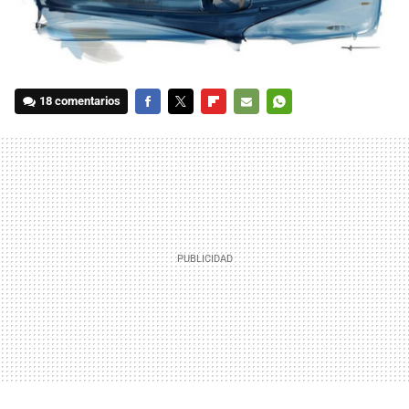
18 comentarios
FACEBOOK
TWITTER
FLIPBOARD
E-
WHATSAPP
MAIL