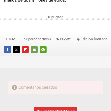
menos de dos millones de euros.
TEMAS
Superdeportivos
Bugatti
Edición limitada
FACEBOOK
TWITTER
FLIPBOARD
E-
WHATSAPP
MAIL
Comentarios cerrados