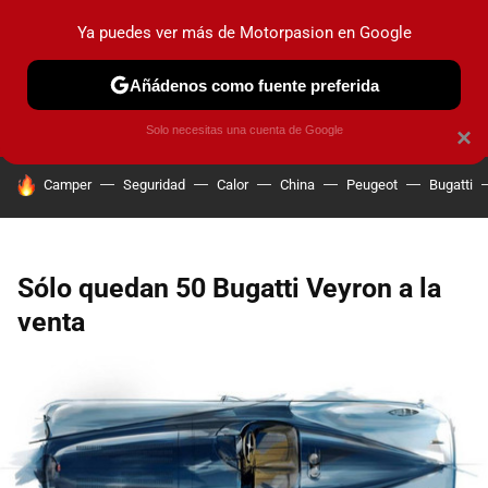
Ya puedes ver más de Motorpasion en Google
PRUEBAS
COCHES ELÉCTRICOS
OBSERVATORIO
F1
Añádenos como fuente preferida
Solo necesitas una cuenta de Google
×
HOY SE HABLA DE
Camper
Seguridad
Calor
China
Peugeot
Bugatti
Sólo quedan 50 Bugatti Veyron a la
venta