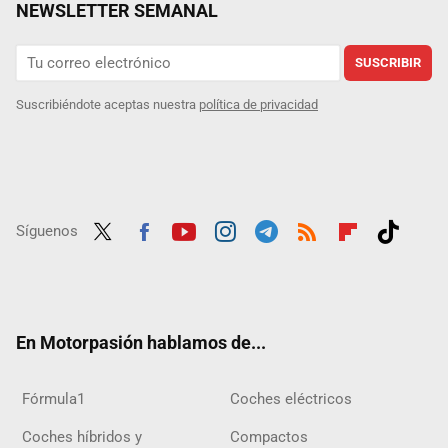
NEWSLETTER SEMANAL
SUSCRIBIR
Suscribiéndote aceptas nuestra
política de privacidad
Síguenos
Twit
Fac
Yout
Inst
Tele
RSS
Flip
Tikt
ter
ebo
ube
agra
gra
boar
ok
ok
m
m
d
En Motorpasión hablamos de...
Fórmula1
Coches eléctricos
Coches híbridos y
Compactos