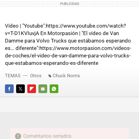
Vídeo | "Youtube":https://www.youtube.com/watch?
v=T-D1KVIuvjA En Motorpasión | "El vídeo de Van
Damme para Volvo Trucks que estábamos esperando
es... diferente":https://www.motorpasion.com/videos-
de-coches/el-video-de-van-damme-para-volvo-trucks-
que-estabamos-esperando-es-diferente
TEMAS
Otros
Chuck Norris
FACEBOOK
TWITTER
FLIPBOARD
E-
WHATSAPP
MAIL
Comentarios cerrados