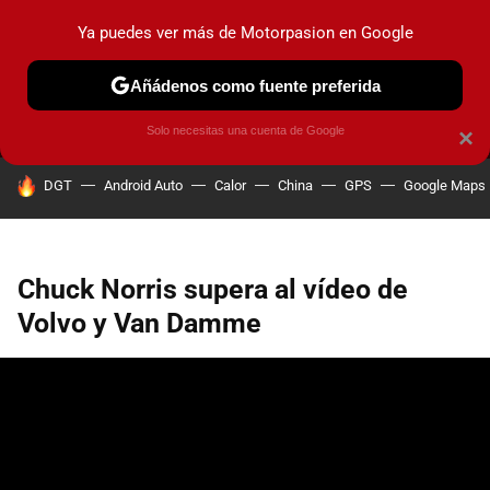
Ya puedes ver más de Motorpasion en Google
MENÚ
NUEVO
Añádenos como fuente preferida
PRUEBAS
COCHES ELÉCTRICOS
OBSERVATORIO
F1
Solo necesitas una cuenta de Google
×
HOY SE HABLA DE
DGT
Android Auto
Calor
China
GPS
Google Maps
Chuck Norris supera al vídeo de
Volvo y Van Damme