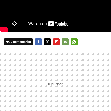
9 comentarios
FACEBOOK
TWITTER
FLIPBOARD
E-
WHATSAPP
MAIL