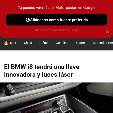
Ya puedes ver más de Motorpasion en Google
PRUEBAS
COCHES ELÉCTRICOS
OBSERVATORIO
F1
Añádenos como fuente preferida
Solo necesitas una cuenta de Google
×
HOY SE HABLA DE
DGT
China
Diésel
Gasolina
Xiaomi
Mercedes-Be
El BMW i8 tendrá una llave
innovadora y luces láser