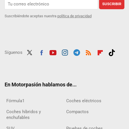
SUSCRIBIR
Suscribiéndote aceptas nuestra
política de privacidad
Síguenos
Twit
Fac
Yout
Inst
Tele
RSS
Flip
Tikt
ter
ebo
ube
agra
gra
boar
ok
ok
m
m
d
En Motorpasión hablamos de...
Fórmula1
Coches eléctricos
Coches híbridos y
Compactos
enchufables
SUV
Pruebas de coches