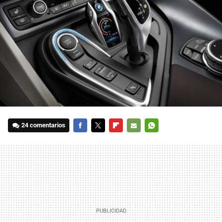
24 comentarios
FACEBOOK
TWITTER
FLIPBOARD
E-
WHATSAPP
MAIL