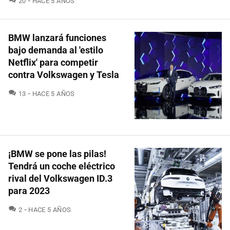
20
HACE 5 AÑOS
BMW lanzará funciones
bajo demanda al 'estilo
Netflix' para competir
contra Volkswagen y Tesla
COMENTARIOS
13
HACE 5 AÑOS
¡BMW se pone las pilas!
Tendrá un coche eléctrico
rival del Volkswagen ID.3
para 2023
COMENTARIOS
2
HACE 5 AÑOS