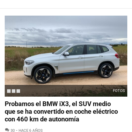
FOTOS
Probamos el BMW iX3, el SUV medio
que se ha convertido en coche eléctrico
con 460 km de autonomía
COMENTARIOS
30
HACE 6 AÑOS