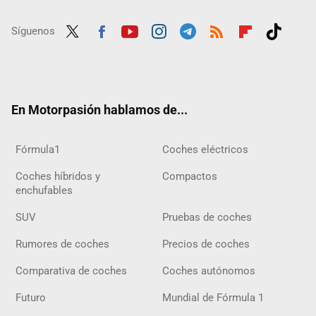
Síguenos
Twit
Fac
Yout
Inst
Tele
RSS
Flip
Tikt
ter
ebo
ube
agra
gra
boar
ok
ok
m
m
d
En Motorpasión hablamos de...
Fórmula1
Coches eléctricos
Coches híbridos y
Compactos
enchufables
SUV
Pruebas de coches
Rumores de coches
Precios de coches
Comparativa de coches
Coches autónomos
Futuro
Mundial de Fórmula 1