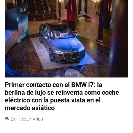
Primer contacto con el BMW i7: la
berlina de lujo se reinventa como coche
eléctrico con la puesta vista en el
mercado asiático
COMENTARIOS
24
HACE 4 AÑOS