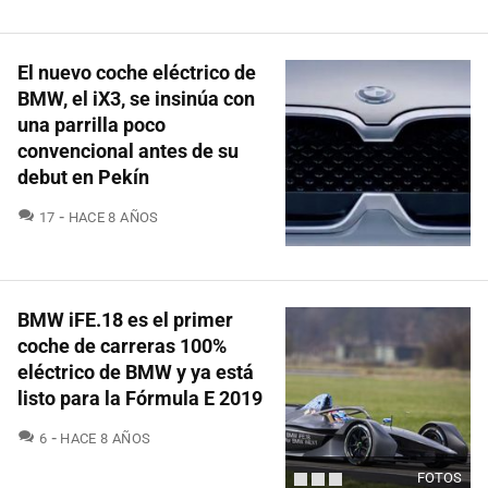
El nuevo coche eléctrico de
BMW, el iX3, se insinúa con
una parrilla poco
convencional antes de su
debut en Pekín
COMENTARIOS
17
HACE 8 AÑOS
BMW iFE.18 es el primer
coche de carreras 100%
eléctrico de BMW y ya está
listo para la Fórmula E 2019
COMENTARIOS
6
HACE 8 AÑOS
FOTOS