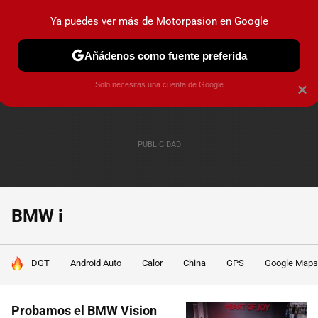
Ya puedes ver más de Motorpasion en Google
PRUEBAS
COCHES ELÉCTRICOS
OBSERVATORIO
F1
Añádenos como fuente preferida
Solo necesitas una cuenta de Google
×
BMW i
HOY SE HABLA DE
DGT
Android Auto
Calor
China
GPS
Google Maps
Probamos el BMW Vision