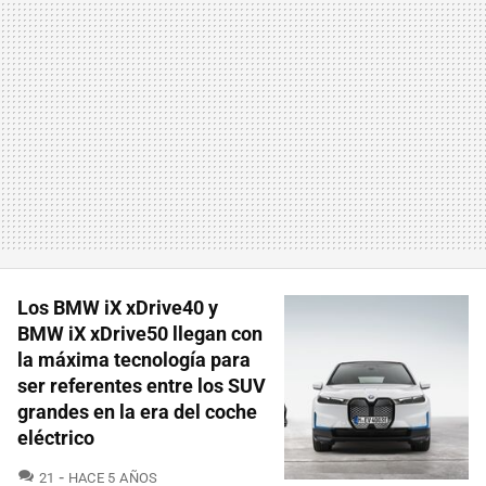
Los BMW iX xDrive40 y
BMW iX xDrive50 llegan con
la máxima tecnología para
ser referentes entre los SUV
grandes en la era del coche
eléctrico
COMENTARIOS
21
HACE 5 AÑOS