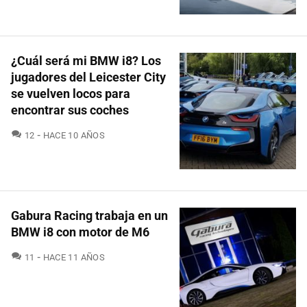
¿Cuál será mi BMW i8? Los
jugadores del Leicester City
se vuelven locos para
encontrar sus coches
COMENTARIOS
12
HACE 10 AÑOS
Gabura Racing trabaja en un
BMW i8 con motor de M6
COMENTARIOS
11
HACE 11 AÑOS