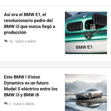
Así era el BMW E1, el
revolucionario padre del
BMW i3 que nunca llegó a
producción
COMENTARIOS
18
HACE 9 AÑOS
Este BMW i Vision
Dynamics es un futuro
Model S eléctrico entre los
BMW i3 y BMW i8
COMENTARIOS
2
HACE 9 AÑOS