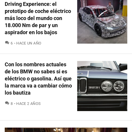
Driving Experience: el
prototipo de coche eléctrico
más loco del mundo con
18.000 Nm de par y un
aspirador en los bajos
COMENTARIOS
6
HACE UN AÑO
Con los nombres actuales
de los BMW no sabes si es
eléctrico o gasolina. Así que
la marca va a cambiar cómo
los bautiza
COMENTARIOS
8
HACE 2 AÑOS