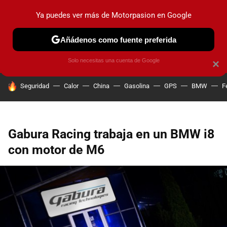
Ya puedes ver más de Motorpasion en Google
PRUEBAS
COCHES ELÉCTRICOS
OBSERVATORIO
F1
Añádenos como fuente preferida
Solo necesitas una cuenta de Google
×
HOY SE HABLA DE
Seguridad
Calor
China
Gasolina
GPS
BMW
F
Gabura Racing trabaja en un BMW i8
con motor de M6