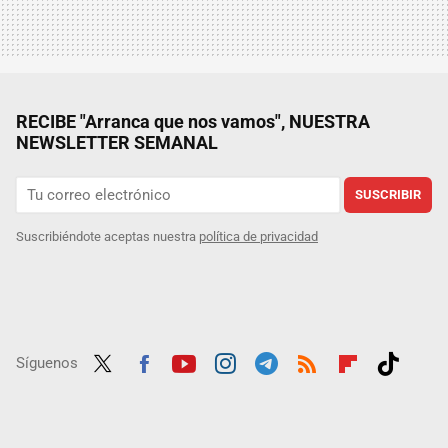
RECIBE "Arranca que nos vamos", NUESTRA
NEWSLETTER SEMANAL
SUSCRIBIR
Suscribiéndote aceptas nuestra
política de privacidad
Síguenos
Twit
Fac
Yout
Inst
Tele
RSS
Flip
Tikt
ter
ebo
ube
agra
gra
boar
ok