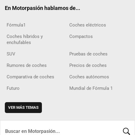
ok
m
m
d
En Motorpasión hablamos de...
Fórmula1
Coches eléctricos
Coches híbridos y
Compactos
enchufables
SUV
Pruebas de coches
Rumores de coches
Precios de coches
Comparativa de coches
Coches autónomos
Futuro
Mundial de Fórmula 1
VER MÁS TEMAS