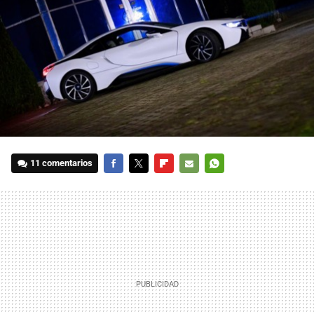
11 comentarios
FACEBOOK
TWITTER
FLIPBOARD
E-
WHATSAPP
MAIL