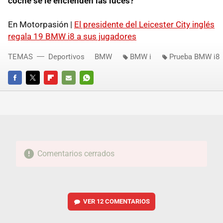
coche se le encienden las luces?
En Motorpasión |
El presidente del Leicester City inglés
regala 19 BMW i8 a sus jugadores
TEMAS
Deportivos
BMW
BMW i
Prueba BMW i8
FACEBOOK
TWITTER
FLIPBOARD
E-
WHATSAPP
MAIL
Comentarios cerrados
VER
12 COMENTARIOS