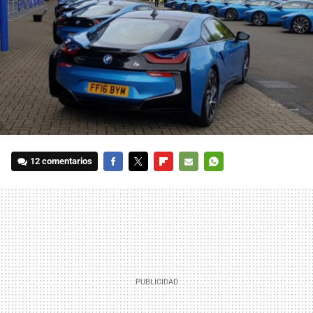
12 comentarios
FACEBOOK
TWITTER
FLIPBOARD
E-
WHATSAPP
MAIL