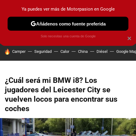
Ya puedes ver más de Motorpasion en Google
PRUEBAS
COCHES ELÉCTRICOS
OBSERVATORIO
F1
Añádenos como fuente preferida
Solo necesitas una cuenta de Google
×
HOY SE HABLA DE
Camper
Seguridad
Calor
China
Diésel
Google Ma
¿Cuál será mi BMW i8? Los
jugadores del Leicester City se
vuelven locos para encontrar sus
coches