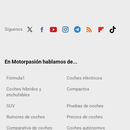
Síguenos
Twit
Fac
Yout
Inst
Tele
RSS
Flip
Tikt
ter
ebo
ube
agra
gra
boar
ok
ok
m
m
d
En Motorpasión hablamos de...
Fórmula1
Coches eléctricos
Coches híbridos y
Compactos
enchufables
SUV
Pruebas de coches
Rumores de coches
Precios de coches
Comparativa de coches
Coches autónomos