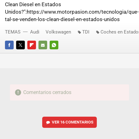
Clean Diesel en Estados
Unidos?":https://www.motorpasion.com/tecnologia/que-
tal-se-venden-los-clean-diesel-en-estados-unidos
TEMAS
Audi
Volkswagen
TDI
Coches en Estado
FACEBOOK
TWITTER
FLIPBOARD
E-
WHATSAPP
MAIL
Comentarios cerrados
VER
16 COMENTARIOS