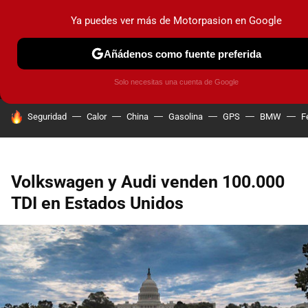
Ya puedes ver más de Motorpasion en Google
MENÚ
NUEVO
Añádenos como fuente preferida
PRUEBAS
COCHES ELÉCTRICOS
OBSERVATORIO
F1
Solo necesitas una cuenta de Google
HOY SE HABLA DE
Seguridad
Calor
China
Gasolina
GPS
BMW
F
Volkswagen y Audi venden 100.000
TDI en Estados Unidos