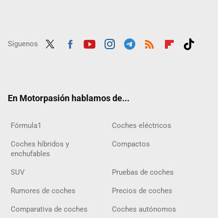
Síguenos
Twit
Fac
Yout
Inst
Tele
RSS
Flip
Tikt
ter
ebo
ube
agra
gra
boar
ok
ok
m
m
d
En Motorpasión hablamos de...
Fórmula1
Coches eléctricos
Coches híbridos y
Compactos
enchufables
SUV
Pruebas de coches
Rumores de coches
Precios de coches
Comparativa de coches
Coches autónomos