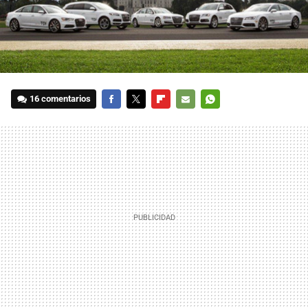
16 comentarios
FACEBOOK
TWITTER
FLIPBOARD
E-
WHATSAPP
MAIL