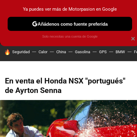
Ya puedes ver más de Motorpasion en Google
MENÚ
NUEVO
Añádenos como fuente preferida
PRUEBAS
COCHES ELÉCTRICOS
OBSERVATORIO
F1
Solo necesitas una cuenta de Google
×
HOY SE HABLA DE
Seguridad
Calor
China
Gasolina
GPS
BMW
F
En venta el Honda NSX "portugués"
de Ayrton Senna