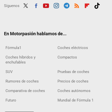
Síguenos
Twit
Fac
Yout
Inst
Tele
RSS
Flip
Tikt
ter
ebo
ube
agra
gra
boar
ok
ok
m
m
d
En Motorpasión hablamos de...
Fórmula1
Coches eléctricos
Coches híbridos y
Compactos
enchufables
SUV
Pruebas de coches
Rumores de coches
Precios de coches
Comparativa de coches
Coches autónomos
Futuro
Mundial de Fórmula 1