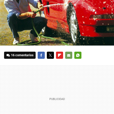
16 comentarios
FACEBOOK
TWITTER
FLIPBOARD
E-
WHATSAPP
MAIL