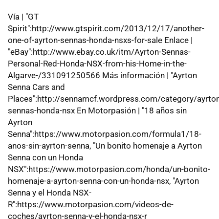
Vía | "GT
Spirit":http://www.gtspirit.com/2013/12/17/another-
one-of-ayrton-sennas-honda-nsxs-for-sale Enlace |
"eBay":http://www.ebay.co.uk/itm/Ayrton-Sennas-
Personal-Red-Honda-NSX-from-his-Home-in-the-
Algarve-/331091250566 Más información | "Ayrton
Senna Cars and
Places":http://sennamcf.wordpress.com/category/ayrton
sennas-honda-nsx En Motorpasión | "18 años sin
Ayrton
Senna":https://www.motorpasion.com/formula1/18-
anos-sin-ayrton-senna, "Un bonito homenaje a Ayrton
Senna con un Honda
NSX":https://www.motorpasion.com/honda/un-bonito-
homenaje-a-ayrton-senna-con-un-honda-nsx, "Ayrton
Senna y el Honda NSX-
R":https://www.motorpasion.com/videos-de-
coches/ayrton-senna-y-el-honda-nsx-r