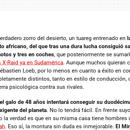
verdadero zorro del desierto, un tuareg entrenado en
l
to africano, del que tras una dura lucha consiguió s
motos y tres en coches
, que posteriormente se sumar
 X-Raid ya en Sudamérica
. Aunque muchos quieran 
ébastien Loeb, por lo menos en cuanto a éxito en co
tamente distintos, tanto en estilo de conducción, 
erra psicológica contra sus rivales.
el galo de 48 años intentará conseguir su duodécima 
xigente del planeta
. No lo tendrá fácil. En frente suy
ero la verdad es que en su misma casa tiene hombre
ah
. Eso sí, la montura sin duda es inmejorable.
El Min