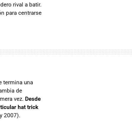
ero rival a batir.
ón para centrarse
e termina una
cambia de
imera vez.
Desde
icular hat trick
y 2007).