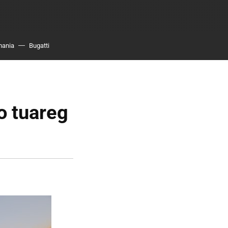
mania
Bugatti
o tuareg