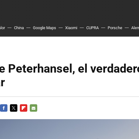
lor
China
Google Maps
Xiaomi
CUPRA
Porsche
Ale
 Peterhansel, el verdader
r
FACEBOOK
TWITTER
FLIPBOARD
E-
MAIL