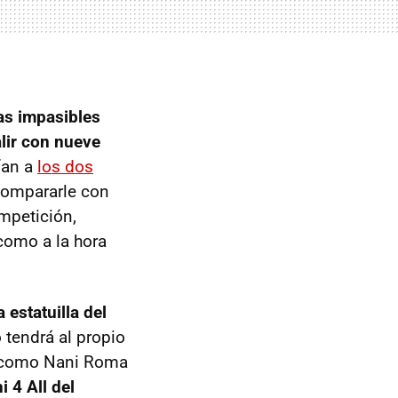
as impasibles
alir con nueve
ían a
los dos
compararle con
mpetición,
como a la hora
estatuilla del
o tendrá al propio
s como Nani Roma
i 4 All del